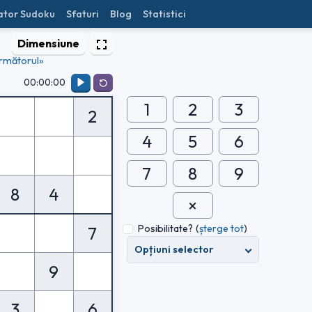
ator Sudoku
Sfaturi
Blog
Statistici
Dimensiune
rmătorul»
00:00:00
1
2
3
2
4
5
6
7
8
9
8
4
Posibilitate?
(
șterge tot
)
7
Opțiuni selector
9
3
6