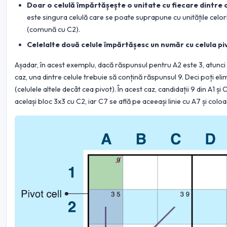
Doar o celulă împărtășește o unitate cu fiecare dintre c
este singura celulă care se poate suprapune cu unitățile celor
(comună cu C2).
Celelalte două celule împărtășesc un număr cu celula pi
Așadar, în acest exemplu, dacă răspunsul pentru A2 este 3, atunci 
caz, una dintre celule trebuie să conțină răspunsul 9. Deci poți eli
(celulele altele decât cea pivot). În acest caz, candidații 9 din A1 ș
același bloc 3x3 cu C2, iar C7 se află pe aceeași linie cu A7 și colo