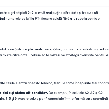
te o grilă tipică 9x9, ai mult mai puține cifre date și trebuie să
nd numerele de la 1 la 9 în fiecare celulă fără a le repeta pe nicio
doku, însă strategiile pentru începători, cum ar fi crosshatching-ul, n
ai multe cifre date. Trebuie să te bazezi pe strategii avansate pentru a
 alte celule. Pentru această tehnică, trebuie să fie îndeplinite trei condiții
idate și niciun alt candidat.
De exemplu, în celulele A2, A7 și C2,
te, 3, 5 și 9. Aceste celule pot fi conectate într-o formă care seamănă