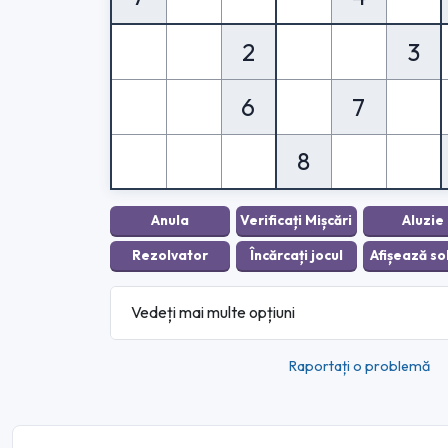
2
3
6
7
8
Vedeți mai multe opțiuni
Raportați o problemă