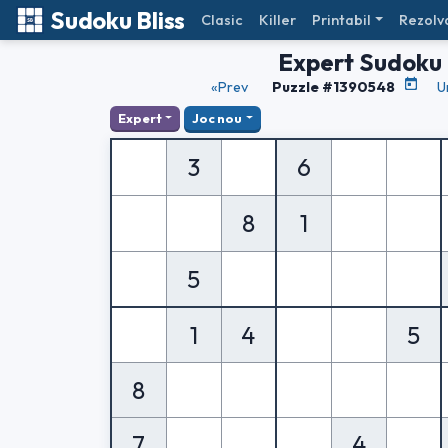
Sudoku Bliss
Clasic
Killer
Printabil
Rezolv
Expert Sudoku
«Prev
Puzzle #1390548
U
Expert
Joc nou
3
6
8
1
5
1
4
5
8
7
4