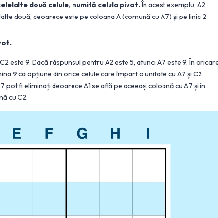
elelalte două celule, numită celula pivot.
În acest exemplu, A2
lalte două, deoarece este pe coloana A (comună cu A7) și pe linia 2
vot.
C2 este 9. Dacă răspunsul pentru A2 este 5, atunci A7 este 9. În oricar
mina 9 ca opțiune din orice celule care împart o unitate cu A7 și C2
i C7 pot fi eliminați deoarece A1 se află pe aceeași coloană cu A7 și în
ană cu C2.