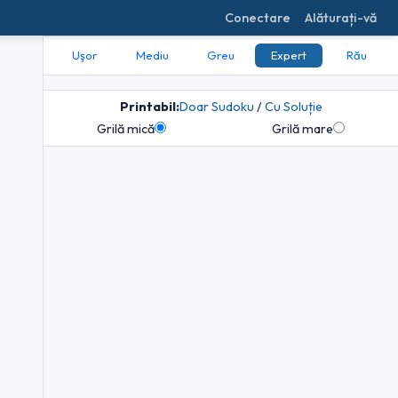
Conectare
Alăturați-vă
Uşor
Mediu
Greu
Expert
Rău
Printabil:
Doar Sudoku
/
Cu Soluție
Grilă mică
Grilă mare