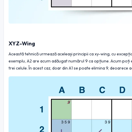
XYZ-Wing
Această tehnică urmează aceleași principii ca xy-wing, cu excepția
exemplu, A2 are acum adăugat numărul 9 ca opțiune. Acum poți eli
trei celule. În acest caz, doar din A1 se poate elimina 9, deoarece