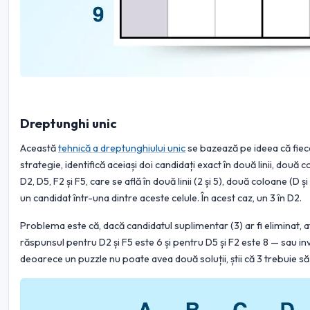
Dreptunghi unic
Această
tehnică a dreptunghiului unic
se bazează pe ideea că fiec
strategie, identifică aceiași doi candidați exact în două linii, două 
D2, D5, F2 și F5, care se află în două linii (2 și 5), două coloane (D și
un candidat într-una dintre aceste celule. În acest caz, un 3 în D2.
Problema este că, dacă candidatul suplimentar (3) ar fi eliminat, atu
răspunsul pentru D2 și F5 este 6 și pentru D5 și F2 este 8 — sau inv
deoarece un puzzle nu poate avea două soluții, știi că 3 trebuie să 