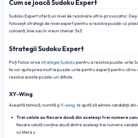
Cum se joacă Sudoku Expert
Sudoku Expert oferă un nivel de rezolvare ultra-provocator. Deși es
folosești strategii de nivel expert pentru a rezolva puzzle-ul, plasâ
coloană, linie sau în vreun chenar 3x3.
Strategii Sudoku Expert
Poți folosi orice
strategie Sudoku
pentru a rezolva puzzle-urile Su
te vor ajuta prea mult la puzzle-urile pentru experți pentru că nu 
rezolva aceste puzzle-uri dificile.
XY-Wing
Această tehnică, numită și
Y-wing
, te ajută să elimini candidați din
Trei celule au fiecare două din aceleași trei numere cand
fiecare celulă conține două dintre aceleași trei numere candida
cu litera y.