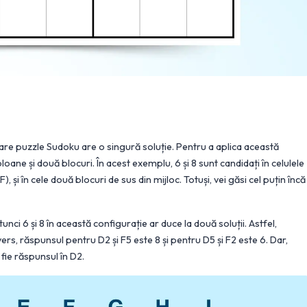
are puzzle Sudoku are o singură soluție. Pentru a aplica această
coloane și două blocuri. În acest exemplu, 6 și 8 sunt candidați în celulele
 F), și în cele două blocuri de sus din mijloc. Totuși, vei găsi cel puțin încă
nci 6 și 8 în această configurație ar duce la două soluții. Astfel,
ers, răspunsul pentru D2 și F5 este 8 și pentru D5 și F2 este 6. Dar,
fie răspunsul în D2.