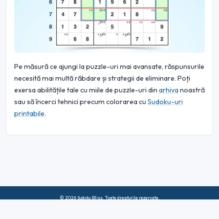
Pe măsură ce ajungi la puzzle-uri mai avansate, răspunsurile
necesită mai multă răbdare și strategii de eliminare. Poți
exersa abilitățile tale cu miile de puzzle-uri din
arhiva
noastră
sau să încerci tehnici precum colorarea cu
Sudoku-uri
printabile
.
© 2026 Sudoku Bliss. Toate drepturile rezervate.
Despre noi
|
Confidențialitate
|
Termeni de utilizare
|
Politica privind
cookie-urile
|
Harta site-ului
|
Facebook
|
Contactaţi-ne