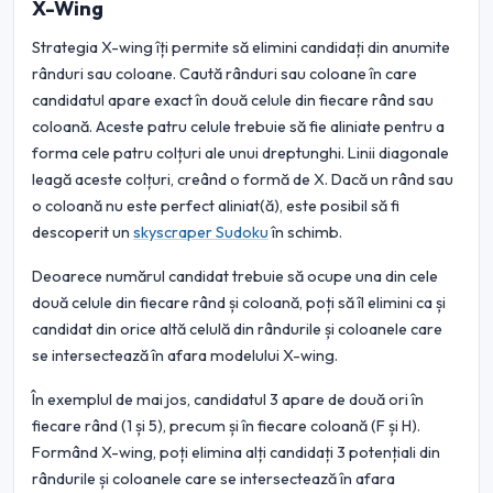
X-Wing
Strategia X-wing îți permite să elimini candidați din anumite
rânduri sau coloane. Caută rânduri sau coloane în care
candidatul apare exact în două celule din fiecare rând sau
coloană. Aceste patru celule trebuie să fie aliniate pentru a
forma cele patru colțuri ale unui dreptunghi. Linii diagonale
leagă aceste colțuri, creând o formă de X. Dacă un rând sau
o coloană nu este perfect aliniat(ă), este posibil să fi
descoperit un
skyscraper Sudoku
în schimb.
Deoarece numărul candidat trebuie să ocupe una din cele
două celule din fiecare rând și coloană, poți să îl elimini ca și
candidat din orice altă celulă din rândurile și coloanele care
se intersectează în afara modelului X-wing.
În exemplul de mai jos, candidatul 3 apare de două ori în
fiecare rând (1 și 5), precum și în fiecare coloană (F și H).
Formând X-wing, poți elimina alți candidați 3 potențiali din
rândurile și coloanele care se intersectează în afara