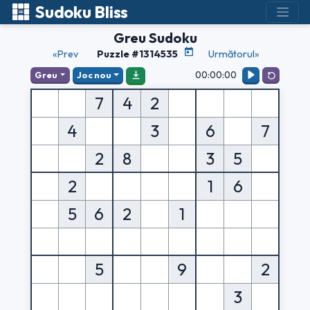
Sudoku Bliss
Greu Sudoku
«Prev
Puzzle #1314535
Următorul»
00:00:00
Greu
Joc nou
7
4
2
4
3
6
7
2
8
3
5
2
1
6
5
6
2
1
5
9
2
3