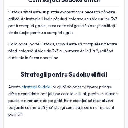
Sudoku dificil este un puzzle avansat care necesită gândire
critică și strategie. Unele rânduri, coloane sau blocuri de 3x3
pot fi complet goale, ceea ce te obligă să folosești abilități
de deducție pentru a completa grila.
Ca la orice joc de Sudoku, scopul este să completezi fiecare
rând, coloană și bloc de 3x3 cu numere de la 1 la 9, evitând
dublurile în fiecare secțiune.
Strategii pentru Sudoku dificil
Aceste
strategii Sudoku
te ajută să observi tipare printre
cifrele candidate, notițele pe care le-ai luat, pentru a elimina
posibilele variante de pe grilă. Este esențial să îți analizezi
opțiunile cu metodă și să ștergi candidații care nu mai sunt
potriviți.