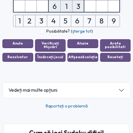
6
1
3
1
2
3
4
5
6
7
8
9
Posibilitate?
(
șterge tot
)
Vedeți mai multe opțiuni
Raportați o problemă
Cum să joci Sudoku dificil