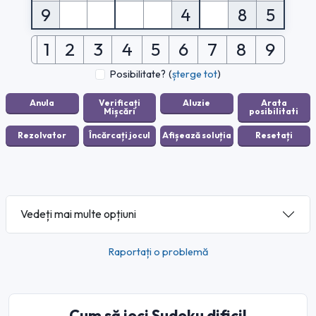
9
4
8
5
1
2
3
4
5
6
7
8
9
Posibilitate?
(
șterge tot
)
Vedeți mai multe opțiuni
Raportați o problemă
Cum să joci Sudoku dificil