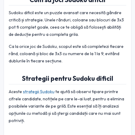
Sudoku dificil este un puzzle avansat care necesită gândire
critică și strategie. Unele rânduri, coloane sau blocuri de 3x3
pot fi complet goale, ceea ce te obligă să folosești abilități
de deducție pentru a completa grila.
Ca la orice joc de Sudoku, scopul este să completezi fiecare
rând, coloană și bloc de 3x3 cu numere de la 1 la 9, evitând
dublurile în fiecare secțiune.
Strategii pentru Sudoku dificil
Aceste
strategii Sudoku
te ajută să observi tipare printre
cifrele candidate, notițele pe care le-ai luat, pentru a elimina
posibilele variante de pe grilă. Este esențial să îți analizezi
opțiunile cu metodă și să ștergi candidații care nu mai sunt
potriviți.