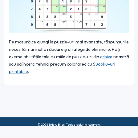
Pe măsură ce ajungi la puzzle-uri mai avansate, răspunsurile
necesită mai multă răbdare și strategii de eliminare. Poți
exersa abilitățile tale cu miile de puzzle-uri din
arhiva
noastră
sau să încerci tehnici precum colorarea cu
Sudoku-uri
printabile
.
© 2026 Sudoku Bliss. Toate drepturile rezervate.
Despre noi
|
Confidențialitate
|
Termeni de utilizare
|
Politica privind
cookie-urile
|
Harta site-ului
|
Facebook
|
Contactaţi-ne