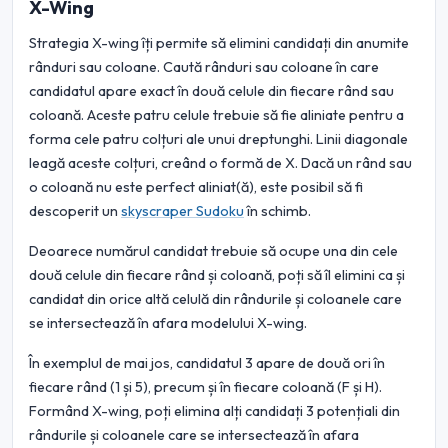
X-Wing
Strategia X-wing îți permite să elimini candidați din anumite
rânduri sau coloane. Caută rânduri sau coloane în care
candidatul apare exact în două celule din fiecare rând sau
coloană. Aceste patru celule trebuie să fie aliniate pentru a
forma cele patru colțuri ale unui dreptunghi. Linii diagonale
leagă aceste colțuri, creând o formă de X. Dacă un rând sau
o coloană nu este perfect aliniat(ă), este posibil să fi
descoperit un
skyscraper Sudoku
în schimb.
Deoarece numărul candidat trebuie să ocupe una din cele
două celule din fiecare rând și coloană, poți să îl elimini ca și
candidat din orice altă celulă din rândurile și coloanele care
se intersectează în afara modelului X-wing.
În exemplul de mai jos, candidatul 3 apare de două ori în
fiecare rând (1 și 5), precum și în fiecare coloană (F și H).
Formând X-wing, poți elimina alți candidați 3 potențiali din
rândurile și coloanele care se intersectează în afara