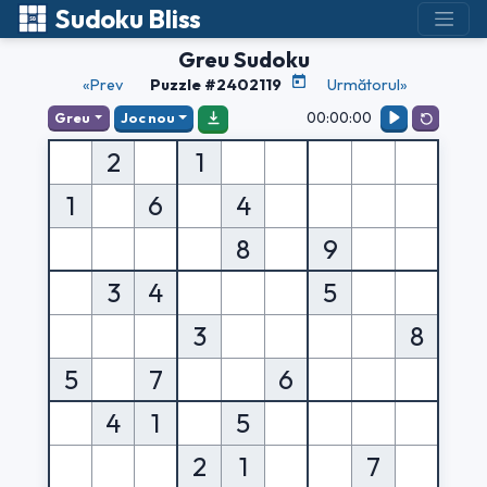
Sudoku Bliss
Greu Sudoku
«Prev
Puzzle #2402119
Următorul»
00:00:00
Greu
Joc nou
2
1
1
6
4
8
9
3
4
5
3
8
5
7
6
4
1
5
2
1
7