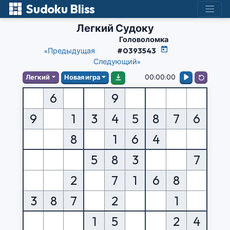
Sudoku Bliss
Легкий Судоку
Головоломка
«Предыдущая
#0393543
Следующий»
00:00:00
Легкий
Новая игра
6
9
9
1
3
4
5
8
7
6
8
1
6
4
5
8
3
7
2
7
1
6
8
3
8
7
2
1
1
5
2
4