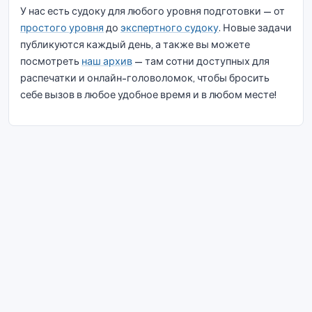
У нас есть судоку для любого уровня подготовки — от
простого уровня
до
экспертного судоку
. Новые задачи
публикуются каждый день, а также вы можете
посмотреть
наш архив
— там сотни доступных для
распечатки и онлайн-головоломок, чтобы бросить
себе вызов в любое удобное время и в любом месте!
© 2026 Судоку Блисс. Все права защищены.
О нас
|
Конфиденциальность
|
Условия
эксплуатации
|
Политика использования файлов cookie
|
Карта
сайта
|
Фейсбук
|
Связаться с нами
Do Not Sell My Info
Русский