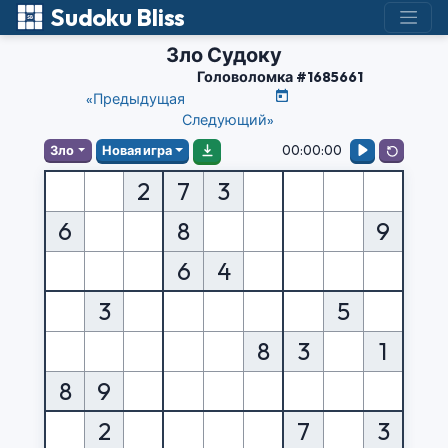
Sudoku Bliss
Зло Судоку
Головоломка #1685661
«Предыдущая
Следующий»
00:00:00
Зло
Новая игра
2
7
3
6
8
9
6
4
3
5
8
3
1
8
9
2
7
3