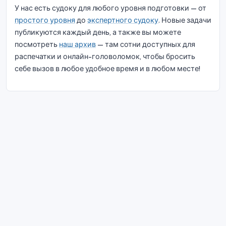
У нас есть судоку для любого уровня подготовки — от
простого уровня
до
экспертного судоку
. Новые задачи
публикуются каждый день, а также вы можете
посмотреть
наш архив
— там сотни доступных для
распечатки и онлайн-головоломок, чтобы бросить
себе вызов в любое удобное время и в любом месте!
© 2026 Судоку Блисс. Все права защищены.
О нас
|
Конфиденциальность
|
Условия
эксплуатации
|
Политика использования файлов cookie
|
Карта
сайта
|
Фейсбук
|
Связаться с нами
Do Not Sell My Info
Русский