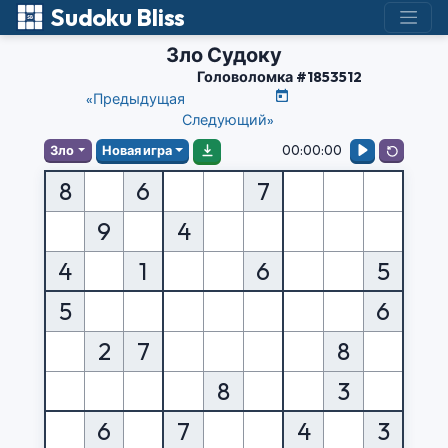
Sudoku Bliss
Зло Судоку
Головоломка #1853512
«Предыдущая
Следующий»
00:00:00
Зло
Новая игра
8
6
7
9
4
4
1
6
5
5
6
2
7
8
8
3
6
7
4
3