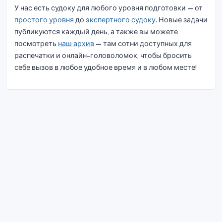
У нас есть судоку для любого уровня подготовки — от
простого уровня
до
экспертного судоку
. Новые задачи
публикуются каждый день, а также вы можете
посмотреть
наш архив
— там сотни доступных для
распечатки и онлайн-головоломок, чтобы бросить
себе вызов в любое удобное время и в любом месте!
© 2026 Судоку Блисс. Все права защищены.
О нас
|
Конфиденциальность
|
Условия
эксплуатации
|
Политика использования файлов cookie
|
Карта
сайта
|
Фейсбук
|
Связаться с нами
Do Not Sell My Info
Русский