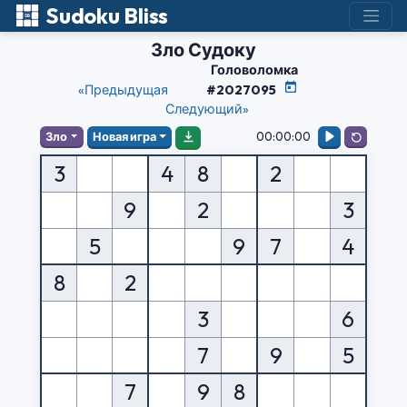
Sudoku Bliss
Зло Судоку
Головоломка
«Предыдущая
#2027095
Следующий»
00:00:00
Зло
Новая игра
3
4
8
2
9
2
3
5
9
7
4
8
2
3
6
7
9
5
7
9
8