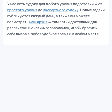
У нас есть судоку для любого уровня подготовки — от
простого уровня
до
экспертного судоку
. Новые задачи
публикуются каждый день, а также вы можете
посмотреть
наш архив
— там сотни доступных для
распечатки и онлайн-головоломок, чтобы бросить
себе вызов в любое удобное время и в любом месте!
© 2026 Судоку Блисс. Все права защищены.
О нас
|
Конфиденциальность
|
Условия
эксплуатации
|
Политика использования файлов cookie
|
Карта
сайта
|
Фейсбук
|
Связаться с нами
Do Not Sell My Info
Русский