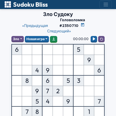
Sudoku Bliss
Зло Судоку
Головоломка
«Предыдущая
#2350710
Следующий»
00:00:00
Зло
Новая игра
6
5
9
4
9
6
8
6
5
3
9
7
2
5
4
9
7
7
8
1