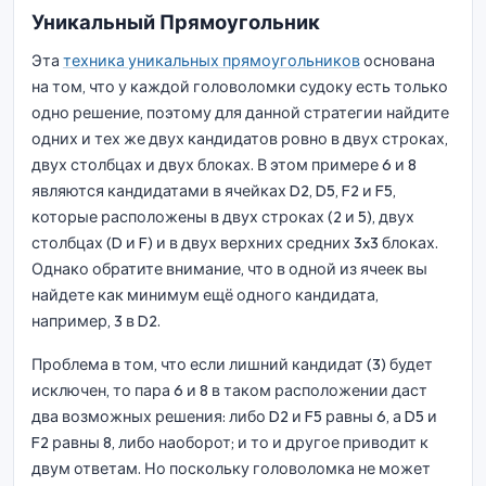
Уникальный Прямоугольник
Эта
техника уникальных прямоугольников
основана
на том, что у каждой головоломки судоку есть только
одно решение, поэтому для данной стратегии найдите
одних и тех же двух кандидатов ровно в двух строках,
двух столбцах и двух блоках. В этом примере 6 и 8
являются кандидатами в ячейках D2, D5, F2 и F5,
которые расположены в двух строках (2 и 5), двух
столбцах (D и F) и в двух верхних средних 3x3 блоках.
Однако обратите внимание, что в одной из ячеек вы
найдете как минимум ещё одного кандидата,
например, 3 в D2.
Проблема в том, что если лишний кандидат (3) будет
исключен, то пара 6 и 8 в таком расположении даст
два возможных решения: либо D2 и F5 равны 6, а D5 и
F2 равны 8, либо наоборот; и то и другое приводит к
двум ответам. Но поскольку головоломка не может