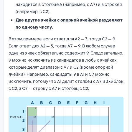
находится в столбце A (например, с A7) и в строке 2
(например, с C2).
Две другие ячейки с опорной ячейкой разделяют
по одному числу.
В этом примере, если ответ для A2 — 3, тогда C2 — 9.
Если ответ для A2 — 5, тогда A7 — 9. В любом случае
одна из ячеек обязательно содержит 9. Следовательно,
9 можно исключить из кандидатов в любых ячейках,
которые делят диапазон с A7 и C2 (кроме опорной
ячейки). Например, кандидаты 9 в A1 и C7 можно
исключить, потому что A1 делит столбец с A7 и 3x3 блок
с C2, а C7 — строку с A7 и столбец с C2.