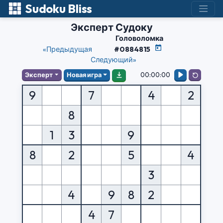
Sudoku Bliss
Эксперт Судоку
Головоломка
«Предыдущая
#0884815
Следующий»
00:00:00
Эксперт
Новая игра
9
7
4
2
8
1
3
9
8
2
5
4
3
4
9
8
2
4
7