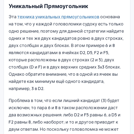
Уникальный Прямоугольник
Эта
техника уникальных прямоугольников
основана
на том, что у каждой головоломки судоку есть только
одно решение, поэтому для данной стратегии найдите
одних и тех же двух кандидатов ровно в двух строках,
двух столбцах и двух блоках. В этом примере 6 и 8
являются кандидатами в ячейках D2, D5, F2 и F5,
которые расположены в двух строках (2 и 5), двух
столбцах (D и F) и в двух верхних средних 3x3 блоках.
Однако обратите внимание, что в одной из ячеек вы
найдете как минимум ещё одного кандидата,
например, 3 в D2.
Проблема в том, что если лишний кандидат (3) будет
исключен, то пара 6 и 8 в таком расположении даст
два возможных решения: либо D2 и F5 равны 6, а D5 и
F2 равны 8, либо наоборот; и то и другое приводит к
двум ответам. Но поскольку головоломка не может