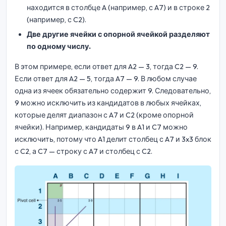
находится в столбце A (например, с A7) и в строке 2
(например, с C2).
Две другие ячейки с опорной ячейкой разделяют
по одному числу.
В этом примере, если ответ для A2 — 3, тогда C2 — 9.
Если ответ для A2 — 5, тогда A7 — 9. В любом случае
одна из ячеек обязательно содержит 9. Следовательно,
9 можно исключить из кандидатов в любых ячейках,
которые делят диапазон с A7 и C2 (кроме опорной
ячейки). Например, кандидаты 9 в A1 и C7 можно
исключить, потому что A1 делит столбец с A7 и 3x3 блок
с C2, а C7 — строку с A7 и столбец с C2.