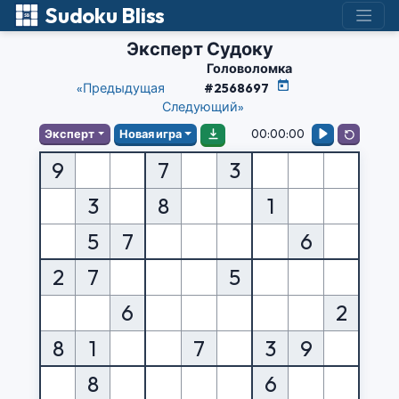
Sudoku Bliss
Эксперт Судоку
Головоломка
«Предыдущая
#2568697
Следующий»
00:00:00
Эксперт
Новая игра
9
7
3
3
8
1
5
7
6
2
7
5
6
2
8
1
7
3
9
8
6