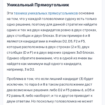
Уникальный Прямоугольник
Эта
техника уникальных прямоугольников
основана
на том, что у каждой головоломки судоку есть только
одно решение, поэтому для данной стратегии найдите
одних и тех же двух кандидатов ровно в двух строках,
двух столбцах и двух блоках. В этом примере 6 и 8
являются кандидатами в ячейках D2, D5, F2 и F5,
которые расположены в двух строках (2 и 5), двух
столбцах (D и F) и в двух верхних средних 3x3 блоках.
Однако обратите внимание, что в одной из ячеек вы
найдете как минимум ещё одного кандидата,
например, 3 в D2.
Проблема в том, что если лишний кандидат (3) будет
исключен, то пара 6 и 8 в таком расположении даст
два возможных решения: либо D2 и F5 равны 6, а D5 и
F2 равны 8, либо наоборот; и то и другое приводит к
двум ответам. Но поскольку головоломка не может