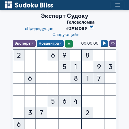
Sudoku Bliss
Эксперт Судоку
Головоломка
«Предыдущая
#2916089
Следующий»
00:00:00
Эксперт
Новая игра
2
6
9
8
5
1
9
3
6
8
1
7
5
6
4
3
7
2
6