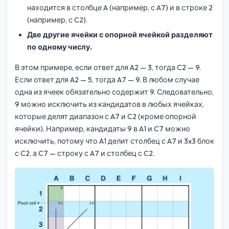
находится в столбце A (например, с A7) и в строке 2
(например, с C2).
Две другие ячейки с опорной ячейкой разделяют
по одному числу.
В этом примере, если ответ для A2 — 3, тогда C2 — 9.
Если ответ для A2 — 5, тогда A7 — 9. В любом случае
одна из ячеек обязательно содержит 9. Следовательно,
9 можно исключить из кандидатов в любых ячейках,
которые делят диапазон с A7 и C2 (кроме опорной
ячейки). Например, кандидаты 9 в A1 и C7 можно
исключить, потому что A1 делит столбец с A7 и 3x3 блок
с C2, а C7 — строку с A7 и столбец с C2.