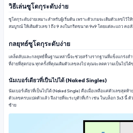
วิธีเล่นซูโดกุระดับง่าย
ซูโดกุระดับง่ายเหมาะสำหรับผู้เริ่มต้น เพราะตัวเกมจะเติมตัวเลขไว้
สมบูรณ์ ให้เติมตัวเลข 1 ถึง 9 ลงในกริดขนาด 9x9 โดยแต่ละแถว คอล
กลยุทธ์ซูโดกุระดับง่าย
เคล็ดลับและกลยุทธ์พื้นฐานเหล่านี้จะช่วยสร้างรากฐานที่แข็งแกร่งส
ที่ง่ายที่สุดก่อน ทุกครั้งที่คุณเติมตัวเลขลงไป คุณจะลดความเป็นไปไ
นัมเบอร์เดียวที่เป็นไปได้ (Naked Singles)
นัมเบอร์เดียวที่เป็นไปได้ (Naked Single) คือเมื่อเหลือแค่ตัวเลขสุดท้าย
ตัวเลขครบแปดตัวแล้ว จึงง่ายที่จะระบุตัวที่เก้า เช่น ในบล็อก 3x3 นี้ ตั
ซ้าย