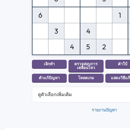
6
1
3
4
4
5
2
ดูตัวเลือกเพิ่มเติม
รายงานปัญหา