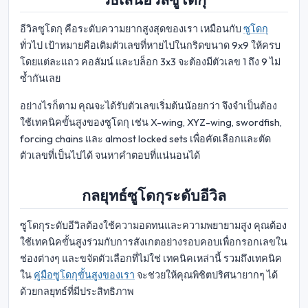
อีวิลซูโดกุ คือระดับความยากสูงสุดของเรา เหมือนกับ
ซูโดกุ
ทั่วไป เป้าหมายคือเติมตัวเลขที่หายไปในกริดขนาด 9x9 ให้ครบ
โดยแต่ละแถว คอลัมน์ และบล็อก 3x3 จะต้องมีตัวเลข 1 ถึง 9 ไม่
ซ้ำกันเลย
อย่างไรก็ตาม คุณจะได้รับตัวเลขเริ่มต้นน้อยกว่า จึงจำเป็นต้อง
ใช้เทคนิคขั้นสูงของซูโดกุ เช่น X-wing, XYZ-wing, swordfish,
forcing chains และ almost locked sets เพื่อคัดเลือกและตัด
ตัวเลขที่เป็นไปได้ จนหาคำตอบที่แน่นอนได้
กลยุทธ์ซูโดกุระดับอีวิล
ซูโดกุระดับอีวิลต้องใช้ความอดทนและความพยายามสูง คุณต้อง
ใช้เทคนิคขั้นสูงร่วมกับการสังเกตอย่างรอบคอบเพื่อกรอกเลขใน
ช่องต่างๆ และขจัดตัวเลือกที่ไม่ใช่ เทคนิคเหล่านี้ รวมถึงเทคนิค
ใน
คู่มือซูโดกุขั้นสูงของเรา
จะช่วยให้คุณพิชิตปริศนายากๆ ได้
ด้วยกลยุทธ์ที่มีประสิทธิภาพ