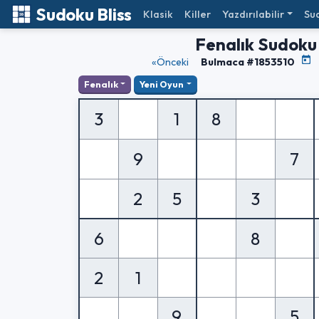
Sudoku Bliss
Klasik
Killer
Yazdırılabilir
Su
Fenalık Sudoku
«Önceki
Bulmaca #1853510
Fenalık
Yeni Oyun
3
1
8
9
7
2
5
3
6
8
2
1
9
5