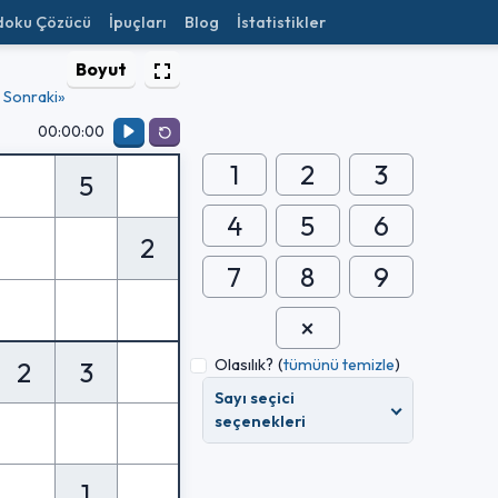
doku Çözücü
İpuçları
Blog
İstatistikler
Boyut
Sonraki»
00:00:00
1
2
3
5
4
5
6
2
7
8
9
Olasılık?
(
tümünü temizle
)
2
3
Sayı seçici
seçenekleri
1