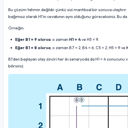
Bu çözüm tahmin değildir çünkü sizi mantıksal bir sonuca ulaştırı
bağımsız olarak H1’in cevabının aynı olduğunu göreceksiniz. Bu da H
Örneğin:
Eğer B1 = 9 olursa
, o zaman
H1 = 4
ve H5 = 9.
Eğer B1 = 8 olursa
, o zaman B7 = 2, B4 = 6, C5 = 2, H5 = 9 ve
B1’den başlayan olay zinciri her iki senaryoda da H1 = 4 sonucunu v
bilirsiniz.