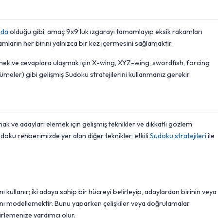
nda
olduğu gibi, amaç 9x9’luk ızgarayı tamamlayıp eksik rakamları
mların her birini yalnızca bir kez içermesini sağlamaktır.
lemek ve cevaplara ulaşmak için X-wing, XYZ-wing, swordfish, forcing
 kümeler) gibi gelişmiş Sudoku stratejilerini kullanmanız gerekir.
rmak ve adayları elemek için gelişmiş teknikler ve dikkatli gözlem
oku rehberimizde yer alan diğer teknikler, etkili
Sudoku stratejileri
ile
ı kullanır; iki adaya sahip bir hücreyi belirleyip, adaylardan birinin veya
nı modellemektir. Bunu yaparken çelişkiler veya doğrulamalar
irlemenize yardımcı olur.