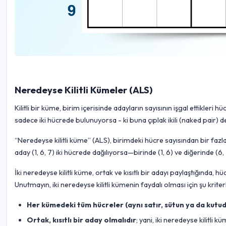
Neredeyse Kilitli Kümeler (ALS)
Kilitli bir küme, birim içerisinde adayların sayısının işgal ettikleri 
sadece iki hücrede bulunuyorsa - ki buna çıplak ikili (naked pair) denir
“Neredeyse kilitli küme” (ALS), birimdeki hücre sayısından bir faz
aday (1, 6, 7) iki hücrede dağılıyorsa—birinde (1, 6) ve diğerinde (6
İki neredeyse kilitli küme, ortak ve kısıtlı bir adayı paylaştığında, h
Unutmayın, iki neredeyse kilitli kümenin faydalı olması için şu kriter
Her kümedeki tüm hücreler (aynı satır, sütun ya da kutuda
Ortak, kısıtlı bir aday olmalıdır
; yani, iki neredeyse kilitl