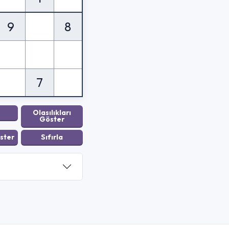
9
8
7