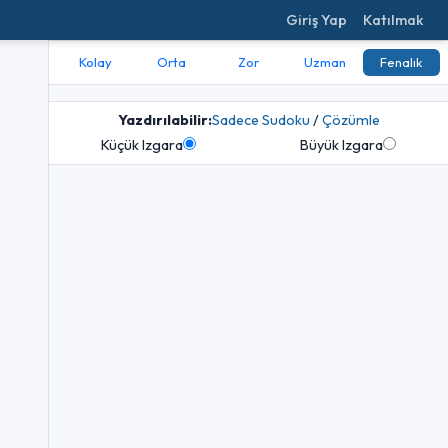
Giriş Yap
Katılmak
Kolay
Orta
Zor
Uzman
Fenalık
Yazdırılabilir:
Sadece Sudoku
/
Çözümle
Küçük Izgara
Büyük Izgara