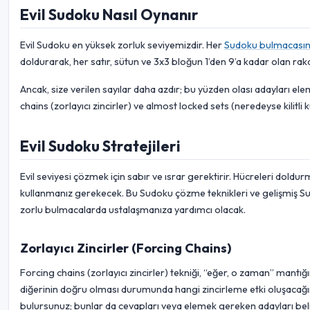
Evil Sudoku Nasıl Oynanır
Evil Sudoku en yüksek zorluk seviyemizdir. Her
Sudoku bulmacası
doldurarak, her satır, sütun ve 3x3 bloğun 1’den 9’a kadar olan raka
Ancak, size verilen sayılar daha azdır; bu yüzden olası adayları e
chains (zorlayıcı zincirler) ve almost locked sets (neredeyse kilitli
Evil Sudoku Stratejileri
Evil seviyesi çözmek için sabır ve ısrar gerektirir. Hücreleri doldu
kullanmanız gerekecek. Bu Sudoku çözme teknikleri ve gelişmiş Sud
zorlu bulmacalarda ustalaşmanıza yardımcı olacak.
Zorlayıcı Zincirler (Forcing Chains)
Forcing chains (zorlayıcı zincirler) tekniği, “eğer, o zaman” mantığın
diğerinin doğru olması durumunda hangi zincirleme etki oluşacağı
bulursunuz; bunlar da cevapları veya elemek gereken adayları bel