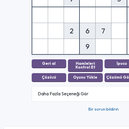
2
6
7
9
Daha Fazla Seçeneği Gör
Bir sorun bildirin