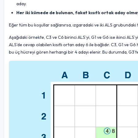
aday.
Her iki kümede de bulunan, fakat kısıtlı ortak aday olma
Eğer tüm bu koşullar sağlanırsa, ızgaradaki ve iki ALS grubundaki t
Aşağıdaki örnekte, C3 ve C6 birinci ALS’yi, G1 ve G6 ise ikinci AL
ALS’de cevap olabilen kısıtlı ortan aday 6 ile bağlıdır. C3, G1 ve G
bu üç hücreyi gören herhangi bir 4 adayı elenir. Bu durumda, G3’tek