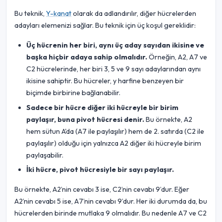
Bu teknik,
Y-kanat
olarak da adlandırılır, diğer hücrelerden
adayları elemenizi sağlar. Bu teknik için üç koşul gereklidir:
Üç hücrenin her biri, aynı üç aday sayıdan ikisine ve
başka hiçbir adaya sahip olmalıdır.
Örneğin, A2, A7 ve
C2 hücrelerinde, her biri 3, 5 ve 9 sayı adaylarından aynı
ikisine sahiptir. Bu hücreler, y harfine benzeyen bir
biçimde birbirine bağlanabilir.
Sadece bir hücre diğer iki hücreyle bir birim
paylaşır, buna pivot hücresi denir.
Bu örnekte, A2
hem sütun A'da (A7 ile paylaşılır) hem de 2. satırda (C2 ile
paylaşılır) olduğu için yalnızca A2 diğer iki hücreyle birim
paylaşabilir.
İki hücre, pivot hücresiyle bir sayı paylaşır.
Bu örnekte, A2’nin cevabı 3 ise, C2’nin cevabı 9’dur. Eğer
A2’nin cevabı 5 ise, A7’nin cevabı 9’dur. Her iki durumda da, bu
hücrelerden birinde mutlaka 9 olmalıdır. Bu nedenle A7 ve C2