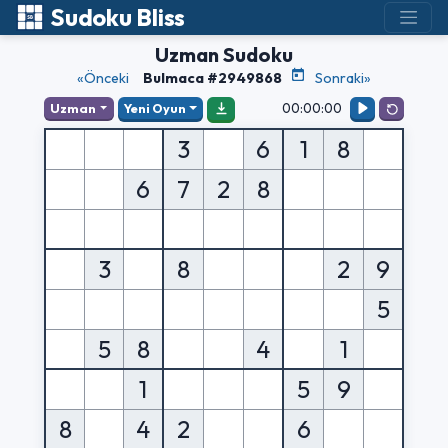
Sudoku Bliss
Uzman Sudoku
«Önceki
Bulmaca #2949868
Sonraki»
00:00:00
Uzman
Yeni Oyun
3
6
1
8
6
7
2
8
3
8
2
9
5
5
8
4
1
1
5
9
8
4
2
6