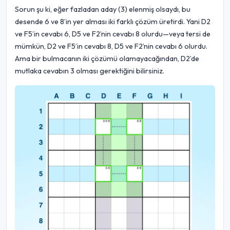
Sorun şu ki, eğer fazladan aday (3) elenmiş olsaydı, bu
desende 6 ve 8’in yer alması iki farklı çözüm üretirdi. Yani D2
ve F5’in cevabı 6, D5 ve F2’nin cevabı 8 olurdu—veya tersi de
mümkün, D2 ve F5’in cevabı 8, D5 ve F2’nin cevabı 6 olurdu.
Ama bir bulmacanın iki çözümü olamayacağından, D2’de
mutlaka cevabın 3 olması gerektiğini bilirsiniz.