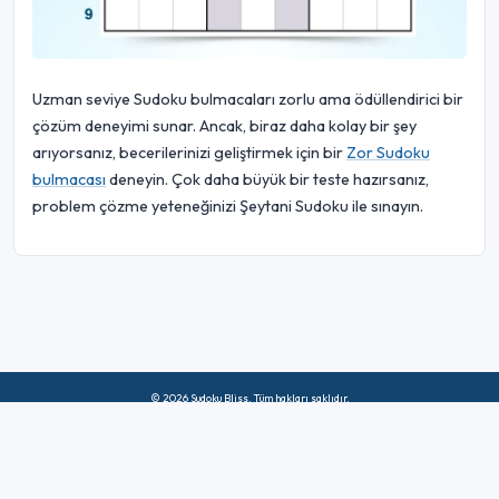
Uzman seviye Sudoku bulmacaları zorlu ama ödüllendirici bir
çözüm deneyimi sunar. Ancak, biraz daha kolay bir şey
arıyorsanız, becerilerinizi geliştirmek için bir
Zor Sudoku
bulmacası
deneyin. Çok daha büyük bir teste hazırsanız,
problem çözme yeteneğinizi Şeytani Sudoku ile sınayın.
© 2026 Sudoku Bliss. Tüm hakları saklıdır.
Hakkımızda
|
Mahremiyet
|
Kullanım Şartları
|
Çerez Politikası
|
Site
haritası
|
Facebook
|
Bize Ulaşın
Do Not Sell My Info