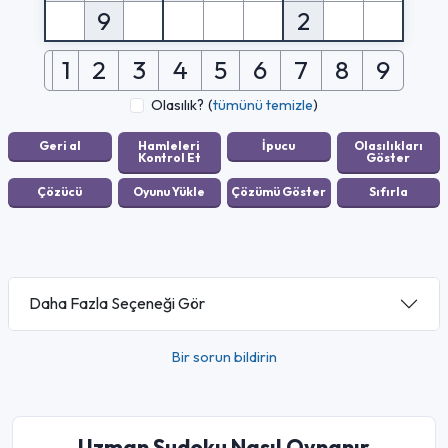
9
2
1
2
3
4
5
6
7
8
9
Olasılık?
(
tümünü temizle
)
Daha Fazla Seçeneği Gör
Bir sorun bildirin
Uzman Sudoku Nasıl Oynanır