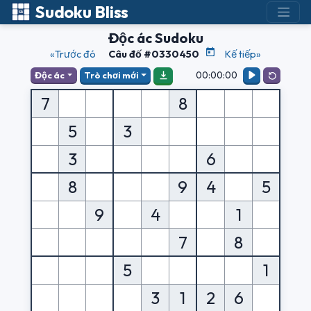
Sudoku Bliss
Độc ác Sudoku
«Trước đó
Câu đố #0330450
Kế tiếp»
00:00:00
Độc ác
Trò chơi mới
7
8
5
3
3
6
8
9
4
5
9
4
1
7
8
5
1
3
1
2
6