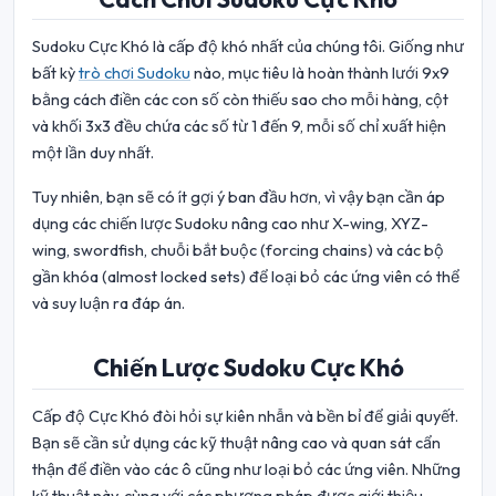
Sudoku Cực Khó là cấp độ khó nhất của chúng tôi. Giống như
bất kỳ
trò chơi Sudoku
nào, mục tiêu là hoàn thành lưới 9x9
bằng cách điền các con số còn thiếu sao cho mỗi hàng, cột
và khối 3x3 đều chứa các số từ 1 đến 9, mỗi số chỉ xuất hiện
một lần duy nhất.
Tuy nhiên, bạn sẽ có ít gợi ý ban đầu hơn, vì vậy bạn cần áp
dụng các chiến lược Sudoku nâng cao như X-wing, XYZ-
wing, swordfish, chuỗi bắt buộc (forcing chains) và các bộ
gần khóa (almost locked sets) để loại bỏ các ứng viên có thể
và suy luận ra đáp án.
Chiến Lược Sudoku Cực Khó
Cấp độ Cực Khó đòi hỏi sự kiên nhẫn và bền bỉ để giải quyết.
Bạn sẽ cần sử dụng các kỹ thuật nâng cao và quan sát cẩn
thận để điền vào các ô cũng như loại bỏ các ứng viên. Những