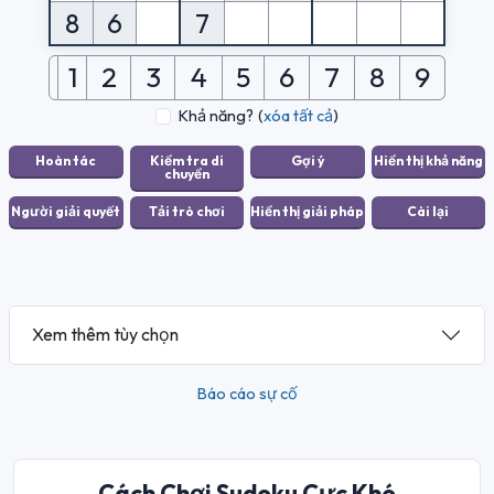
8
6
7
1
2
3
4
5
6
7
8
9
Khả năng?
(
xóa tất cả
)
Xem thêm tùy chọn
Báo cáo sự cố
Cách Chơi Sudoku Cực Khó