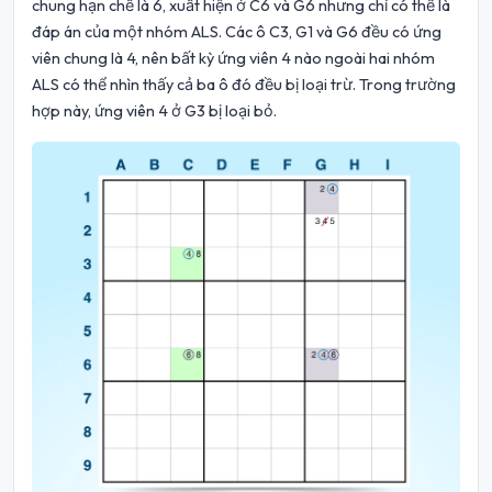
chung hạn chế là 6, xuất hiện ở C6 và G6 nhưng chỉ có thể là
đáp án của một nhóm ALS. Các ô C3, G1 và G6 đều có ứng
viên chung là 4, nên bất kỳ ứng viên 4 nào ngoài hai nhóm
ALS có thể nhìn thấy cả ba ô đó đều bị loại trừ. Trong trường
hợp này, ứng viên 4 ở G3 bị loại bỏ.