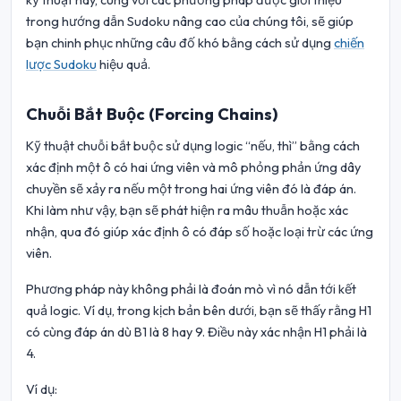
kỹ thuật này, cùng với các phương pháp được giới thiệu
trong hướng dẫn Sudoku nâng cao của chúng tôi, sẽ giúp
bạn chinh phục những câu đố khó bằng cách sử dụng
chiến
lược Sudoku
hiệu quả.
Chuỗi Bắt Buộc (Forcing Chains)
Kỹ thuật chuỗi bắt buộc sử dụng logic “nếu, thì” bằng cách
xác định một ô có hai ứng viên và mô phỏng phản ứng dây
chuyền sẽ xảy ra nếu một trong hai ứng viên đó là đáp án.
Khi làm như vậy, bạn sẽ phát hiện ra mâu thuẫn hoặc xác
nhận, qua đó giúp xác định ô có đáp số hoặc loại trừ các ứng
viên.
Phương pháp này không phải là đoán mò vì nó dẫn tới kết
quả logic. Ví dụ, trong kịch bản bên dưới, bạn sẽ thấy rằng H1
có cùng đáp án dù B1 là 8 hay 9. Điều này xác nhận H1 phải là
4.
Ví dụ: