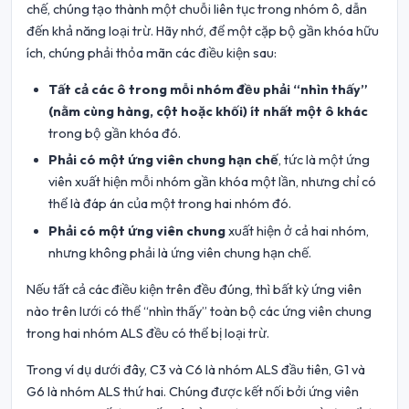
chế, chúng tạo thành một chuỗi liên tục trong nhóm ô, dẫn
đến khả năng loại trừ. Hãy nhớ, để một cặp bộ gần khóa hữu
ích, chúng phải thỏa mãn các điều kiện sau:
Tất cả các ô trong mỗi nhóm đều phải “nhìn thấy”
(nằm cùng hàng, cột hoặc khối) ít nhất một ô khác
trong bộ gần khóa đó.
Phải có một ứng viên chung hạn chế
, tức là một ứng
viên xuất hiện mỗi nhóm gần khóa một lần, nhưng chỉ có
thể là đáp án của một trong hai nhóm đó.
Phải có một ứng viên chung
xuất hiện ở cả hai nhóm,
nhưng không phải là ứng viên chung hạn chế.
Nếu tất cả các điều kiện trên đều đúng, thì bất kỳ ứng viên
nào trên lưới có thể “nhìn thấy” toàn bộ các ứng viên chung
trong hai nhóm ALS đều có thể bị loại trừ.
Trong ví dụ dưới đây, C3 và C6 là nhóm ALS đầu tiên, G1 và
G6 là nhóm ALS thứ hai. Chúng được kết nối bởi ứng viên