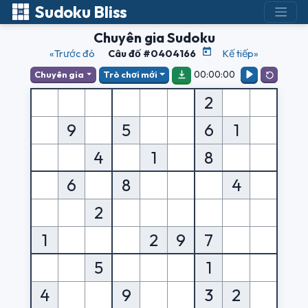
Sudoku Bliss
Chuyên gia Sudoku
«Trước đó
Câu đố #0404166
Kế tiếp»
00:00:00
Chuyên gia
Trò chơi mới
2
9
5
6
1
4
1
8
6
8
4
2
1
2
9
7
5
1
4
9
3
2