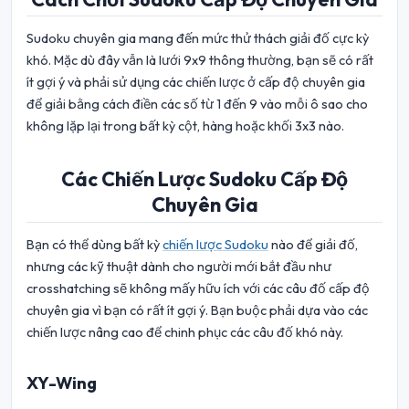
Sudoku chuyên gia mang đến mức thử thách giải đố cực kỳ
khó. Mặc dù đây vẫn là lưới 9x9 thông thường, bạn sẽ có rất
ít gợi ý và phải sử dụng các chiến lược ở cấp độ chuyên gia
để giải bằng cách điền các số từ 1 đến 9 vào mỗi ô sao cho
không lặp lại trong bất kỳ cột, hàng hoặc khối 3x3 nào.
Các Chiến Lược Sudoku Cấp Độ
Chuyên Gia
Bạn có thể dùng bất kỳ
chiến lược Sudoku
nào để giải đố,
nhưng các kỹ thuật dành cho người mới bắt đầu như
crosshatching sẽ không mấy hữu ích với các câu đố cấp độ
chuyên gia vì bạn có rất ít gợi ý. Bạn buộc phải dựa vào các
chiến lược nâng cao để chinh phục các câu đố khó này.
XY-Wing