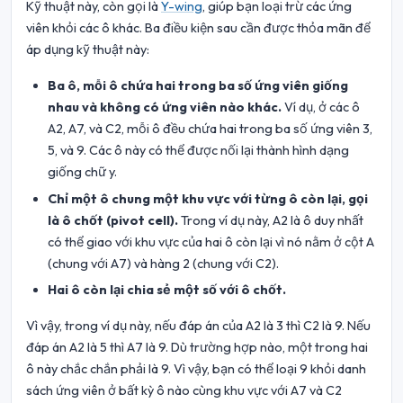
Kỹ thuật này, còn gọi là
Y-wing
, giúp bạn loại trừ các ứng
viên khỏi các ô khác. Ba điều kiện sau cần được thỏa mãn để
áp dụng kỹ thuật này:
Ba ô, mỗi ô chứa hai trong ba số ứng viên giống
nhau và không có ứng viên nào khác.
Ví dụ, ở các ô
A2, A7, và C2, mỗi ô đều chứa hai trong ba số ứng viên 3,
5, và 9. Các ô này có thể được nối lại thành hình dạng
giống chữ y.
Chỉ một ô chung một khu vực với từng ô còn lại, gọi
là ô chốt (pivot cell).
Trong ví dụ này, A2 là ô duy nhất
có thể giao với khu vực của hai ô còn lại vì nó nằm ở cột A
(chung với A7) và hàng 2 (chung với C2).
Hai ô còn lại chia sẻ một số với ô chốt.
Vì vậy, trong ví dụ này, nếu đáp án của A2 là 3 thì C2 là 9. Nếu
đáp án A2 là 5 thì A7 là 9. Dù trường hợp nào, một trong hai
ô này chắc chắn phải là 9. Vì vậy, bạn có thể loại 9 khỏi danh
sách ứng viên ở bất kỳ ô nào cùng khu vực với A7 và C2