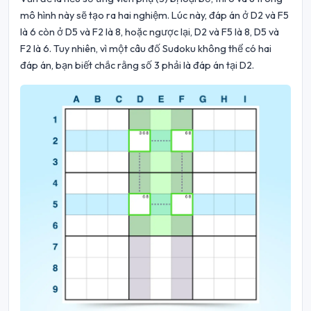
mô hình này sẽ tạo ra hai nghiệm. Lúc này, đáp án ở D2 và F5
là 6 còn ở D5 và F2 là 8, hoặc ngược lại, D2 và F5 là 8, D5 và
F2 là 6. Tuy nhiên, vì một câu đố Sudoku không thể có hai
đáp án, bạn biết chắc rằng số 3 phải là đáp án tại D2.