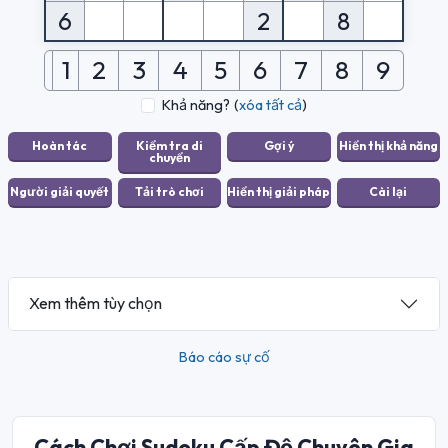
6
2
8
1
2
3
4
5
6
7
8
9
Khả năng?
(
xóa tất cả
)
Xem thêm tùy chọn
Báo cáo sự cố
Cách Chơi Sudoku Cấp Độ Chuyên Gia