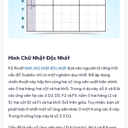
Hình Chữ Nhật Độc Nhất
Kỹ thuật
hình chữ nhật độc nhất
dựa vào nguyên lý rằng mỗi
câu đố Sudoku chỉ có một nghiệm duy nhất. Để áp dụng
chiến thuật này, hãy tìm cùng hai số ứng viên xuất hiện chính
xác ở hai hàng, hai cột và hai khối. Trong ví dụ này, số 6 và 8 là
các ứng viên tại các ô D2, D5, F2 và F5, nằm ở hai hàng (2 và
5), hai cột (D và F) và hai khối 3x3 trên giữa. Tuy nhiên, bạn sẽ
phát hiện ít nhất một số ứng viên khác ở một trong các ô này.
Trong trường hợp này là số 3 ở D2.
Vấn đề là nếu số ứng viên phụ (3) bị loại bỏ, thì 6 và 8 trong