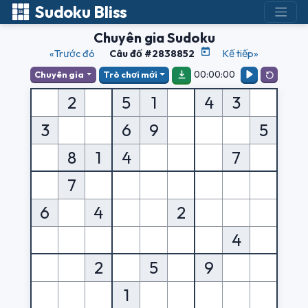
Sudoku Bliss
Chuyên gia Sudoku
«Trước đó
Câu đố #2838852
Kế tiếp»
00:00:00
Chuyên gia
Trò chơi mới
2
5
1
4
3
3
6
9
5
8
1
4
7
7
6
4
2
4
2
5
9
1