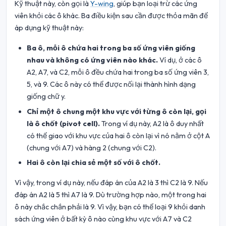
Kỹ thuật này, còn gọi là
Y-wing
, giúp bạn loại trừ các ứng
viên khỏi các ô khác. Ba điều kiện sau cần được thỏa mãn để
áp dụng kỹ thuật này:
Ba ô, mỗi ô chứa hai trong ba số ứng viên giống
nhau và không có ứng viên nào khác.
Ví dụ, ở các ô
A2, A7, và C2, mỗi ô đều chứa hai trong ba số ứng viên 3,
5, và 9. Các ô này có thể được nối lại thành hình dạng
giống chữ y.
Chỉ một ô chung một khu vực với từng ô còn lại, gọi
là ô chốt (pivot cell).
Trong ví dụ này, A2 là ô duy nhất
có thể giao với khu vực của hai ô còn lại vì nó nằm ở cột A
(chung với A7) và hàng 2 (chung với C2).
Hai ô còn lại chia sẻ một số với ô chốt.
Vì vậy, trong ví dụ này, nếu đáp án của A2 là 3 thì C2 là 9. Nếu
đáp án A2 là 5 thì A7 là 9. Dù trường hợp nào, một trong hai
ô này chắc chắn phải là 9. Vì vậy, bạn có thể loại 9 khỏi danh
sách ứng viên ở bất kỳ ô nào cùng khu vực với A7 và C2