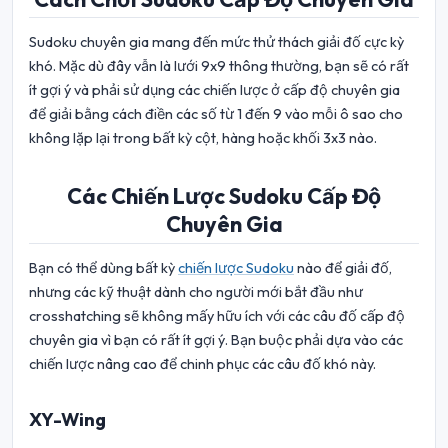
Sudoku chuyên gia mang đến mức thử thách giải đố cực kỳ
khó. Mặc dù đây vẫn là lưới 9x9 thông thường, bạn sẽ có rất
ít gợi ý và phải sử dụng các chiến lược ở cấp độ chuyên gia
để giải bằng cách điền các số từ 1 đến 9 vào mỗi ô sao cho
không lặp lại trong bất kỳ cột, hàng hoặc khối 3x3 nào.
Các Chiến Lược Sudoku Cấp Độ
Chuyên Gia
Bạn có thể dùng bất kỳ
chiến lược Sudoku
nào để giải đố,
nhưng các kỹ thuật dành cho người mới bắt đầu như
crosshatching sẽ không mấy hữu ích với các câu đố cấp độ
chuyên gia vì bạn có rất ít gợi ý. Bạn buộc phải dựa vào các
chiến lược nâng cao để chinh phục các câu đố khó này.
XY-Wing