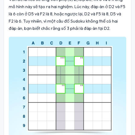
mô hình này sẽ tạo ra hai nghiệm. Lúc này, đáp án ở D2 và F5
là 6 còn ở D5 và F2 là 8, hoặc ngược lại, D2 và F5 là 8, D5 và
F2 là 6. Tuy nhiên, vì một câu đố Sudoku không thể có hai
đáp án, bạn biết chắc rằng số 3 phải là đáp án tại D2.