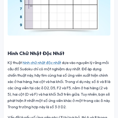
Hình Chữ Nhật Độc Nhất
Kỹ thuật
hình chữ nhật độc nhất
dựa vào nguyên lý rằng mỗi
câu đố Sudoku chỉ có một nghiệm duy nhất. Để áp dụng
chiến thuật này, hãy tìm cùng hai số ứng viên xuất hiện chính
xác ở hai hàng, hai cột và hai khối. Trong ví dụ này, số 6 và 8 là
các ứng viên tại các ô D2, D5, F2 và F5, nằm ở hai hàng (2 và
5), hai cột (D và F) và hai khối 3x3 trên giữa. Tuy nhiên, bạn sẽ
phát hiện ít nhất một số ứng viên khác ở một trong các ô này.
Trong trường hợp này là số 3 ở D2.
Vấn đề là nếu số ứng viên phụ (3) bị loại bỏ, thì 6 và 8 trong