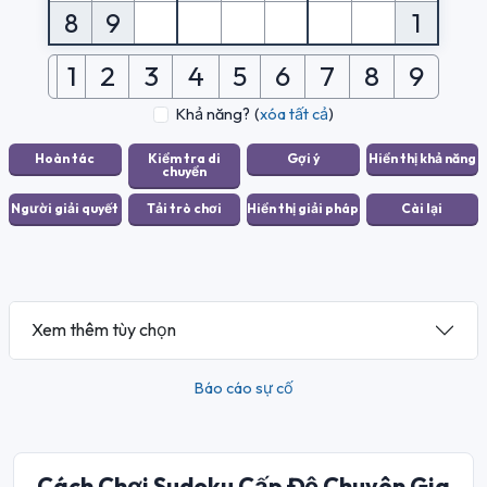
8
9
1
1
2
3
4
5
6
7
8
9
Khả năng?
(
xóa tất cả
)
Xem thêm tùy chọn
Báo cáo sự cố
Cách Chơi Sudoku Cấp Độ Chuyên Gia