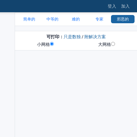
登入
加入
简单的
中等的
难的
专家
邪恶的
可打印：
只是数独
/
附解决方案
小网格
大网格