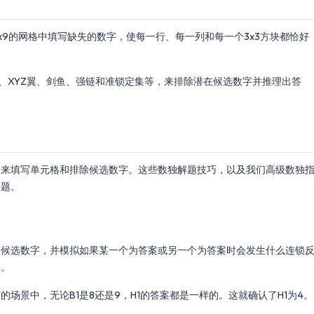
x9的网格中填写缺失的数字，使每一行、每一列和每一个3x3方块都恰好
、XYZ翼、剑鱼、强链和准锁定集等，来排除潜在候选数字并推理出答
察来填写单元格和排除候选数字。这些数独解题技巧，以及我们高级数独
谜题。
两个候选数字，并模拟如果某一个为答案或另一个为答案时会发生什么连锁
字。
场景中，无论B1是8还是9，H1的答案都是一样的。这就确认了H1为4。