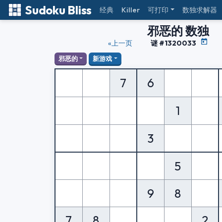
Sudoku Bliss
经典
Killer
可打印
数独求解器
邪恶的 数独
«上一页
谜 #1320033
邪恶的
新游戏
7
6
1
3
5
9
8
7
8
2