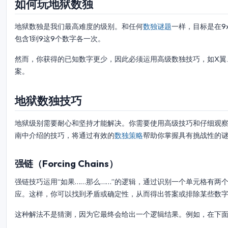
如何玩地狱数独
地狱数独是我们最高难度的级别。和任何
数独谜题
一样，目标是在9
包含1到9这9个数字各一次。
然而，你获得的已知数字更少，因此必须运用高级数独技巧，如X翼
案。
地狱数独技巧
地狱级别需要耐心和坚持才能解决。你需要使用高级技巧和仔细观
南中介绍的技巧，将通过有效的
数独策略
帮助你掌握具有挑战性的
强链（Forcing Chains）
强链技巧运用“如果……那么……”的逻辑，通过识别一个单元格有
应。这样，你可以找到矛盾或确定性，从而得出答案或排除某些数
这种解法不是猜测，因为它最终会给出一个逻辑结果。例如，在下面的