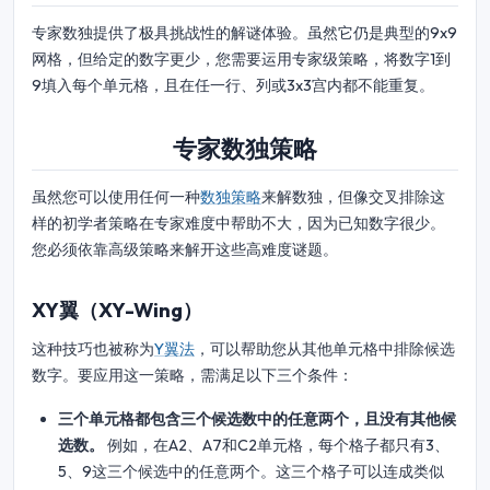
专家数独提供了极具挑战性的解谜体验。虽然它仍是典型的9x9
网格，但给定的数字更少，您需要运用专家级策略，将数字1到
9填入每个单元格，且在任一行、列或3x3宫内都不能重复。
专家数独策略
虽然您可以使用任何一种
数独策略
来解数独，但像交叉排除这
样的初学者策略在专家难度中帮助不大，因为已知数字很少。
您必须依靠高级策略来解开这些高难度谜题。
XY翼（XY-Wing）
这种技巧也被称为
Y翼法
，可以帮助您从其他单元格中排除候选
数字。要应用这一策略，需满足以下三个条件：
三个单元格都包含三个候选数中的任意两个，且没有其他候
选数。
例如，在A2、A7和C2单元格，每个格子都只有3、
5、9这三个候选中的任意两个。这三个格子可以连成类似