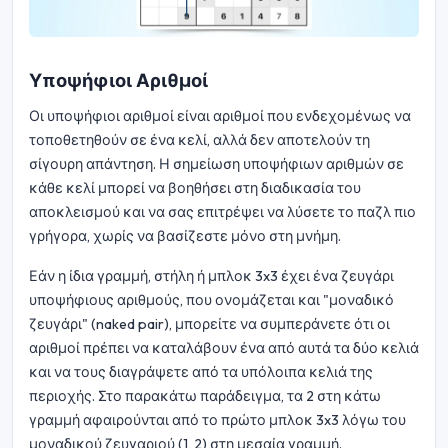
Υποψήφιοι Αριθμοί
Οι υποψήφιοι αριθμοί είναι αριθμοί που ενδεχομένως να
τοποθετηθούν σε ένα κελί, αλλά δεν αποτελούν τη
σίγουρη απάντηση. Η σημείωση υποψήφιων αριθμών σε
κάθε κελί μπορεί να βοηθήσει στη διαδικασία του
αποκλεισμού και να σας επιτρέψει να λύσετε το παζλ πιο
γρήγορα, χωρίς να βασίζεστε μόνο στη μνήμη.
Εάν η ίδια γραμμή, στήλη ή μπλοκ 3x3 έχει ένα ζευγάρι
υποψήφιους αριθμούς, που ονομάζεται και "μοναδικό
ζευγάρι" (naked pair), μπορείτε να συμπεράνετε ότι οι
αριθμοί πρέπει να καταλάβουν ένα από αυτά τα δύο κελιά
και να τους διαγράψετε από τα υπόλοιπα κελιά της
περιοχής. Στο παρακάτω παράδειγμα, τα 2 στη κάτω
γραμμή αφαιρούνται από το πρώτο μπλοκ 3x3 λόγω του
μοναδικού ζευγαριού (1, 2) στη μεσαία γραμμή.