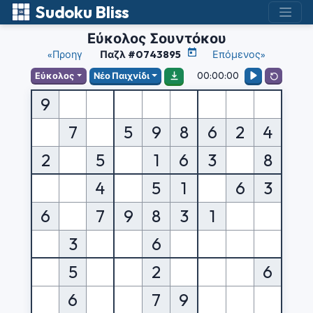
Sudoku Bliss
Εύκολος Σουντόκου
«Προηγ
Παζλ #0743895
Επόμενος»
00:00:00
Εύκολος
Νέο Παιχνίδι
9
7
5
9
8
6
2
4
2
5
1
6
3
8
4
5
1
6
3
6
7
9
8
3
1
3
6
5
2
6
6
7
9