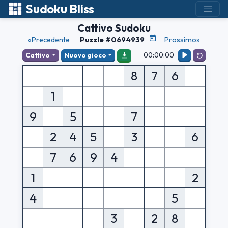
Sudoku Bliss
Cattivo Sudoku
«Precedente
Puzzle #0694939
Prossimo»
00:00:00
Cattivo
Nuovo gioco
8
7
6
1
9
5
7
2
4
5
3
6
7
6
9
4
1
2
4
5
3
2
8