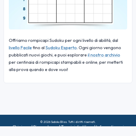
Offriamo rompicapi Sudoku per ogni livello di abilità, dal
livello Facile
fino al
Sudoku Esperto
. Ogni giorno vengono
pubblicati nuovi giochi, e puoi esplorare
il nostro archivio
per centinaia di rompicapi stampabili e online, per metterti
alla prova quando e dove vuoi!
© 2026 Sudoku Bliss. Tutti i diritti riservati.
Chi siamo
|
Riservatezza
|
Termini di utilizzo
|
Informativa sui
cookie
|
Mappa del sito
|
Facebook
|
Contattaci