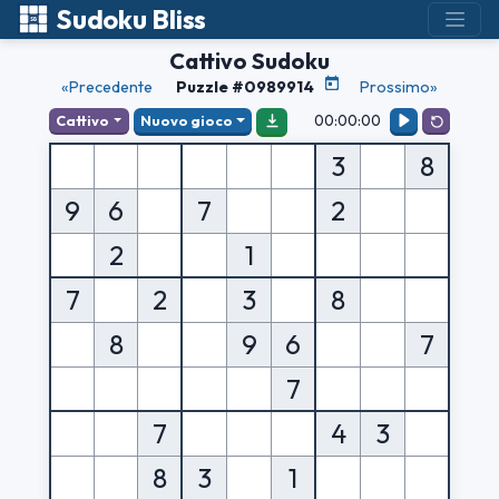
Sudoku Bliss
Cattivo Sudoku
«Precedente
Puzzle #0989914
Prossimo»
00:00:00
Cattivo
Nuovo gioco
3
8
9
6
7
2
2
1
7
2
3
8
8
9
6
7
7
7
4
3
8
3
1