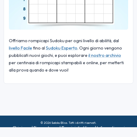
Offriamo rompicapi Sudoku per ogni livello di abilità, dal
livello Facile
fino al
Sudoku Esperto
. Ogni giorno vengono
pubblicati nuovi giochi, e puoi esplorare
il nostro archivio
per centinaia di rompicapi stampabili e online, per metterti
alla prova quando e dove vuoi!
© 2026 Sudoku Bliss. Tutti i diritti riservati.
Chi siamo
|
Riservatezza
|
Termini di utilizzo
|
Informativa sui
cookie
|
Mappa del sito
|
Facebook
|
Contattaci