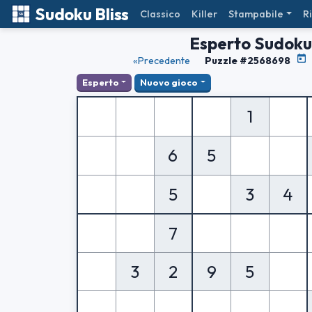
Sudoku Bliss
Classico
Killer
Stampabile
R
Esperto Sudoku
«Precedente
Puzzle #2568698
Esperto
Nuovo gioco
1
6
5
5
3
4
7
3
2
9
5