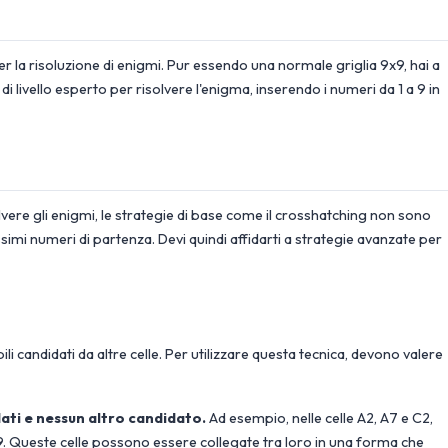
er la risoluzione di enigmi. Pur essendo una normale griglia 9x9, hai a
i livello esperto per risolvere l'enigma, inserendo i numeri da 1 a 9 in
lvere gli enigmi, le strategie di base come il crosshatching non sono
ssimi numeri di partenza. Devi quindi affidarti a strategie avanzate per
ibili candidati da altre celle. Per utilizzare questa tecnica, devono valere
ati e nessun altro candidato.
Ad esempio, nelle celle A2, A7 e C2,
e 9. Queste celle possono essere collegate tra loro in una forma che