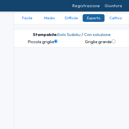
Registrazione
Giuntura
Facile
Medio
Difficile
Esperto
Cattivo
Stampabile:
Solo Sudoku
/
Con soluzione
Piccola griglia
Griglia grande