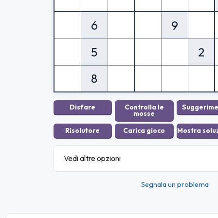
6
9
5
2
8
Vedi altre opzioni
Segnala un problema