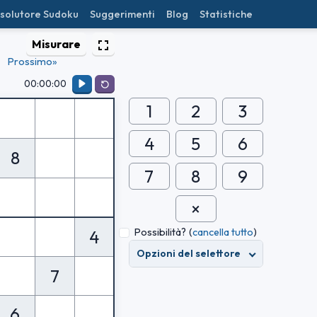
isolutore Sudoku
Suggerimenti
Blog
Statistiche
Misurare
Prossimo»
00:00:00
1
2
3
4
5
6
8
7
8
9
Possibilità?
(
cancella tutto
)
4
Opzioni del selettore
7
6