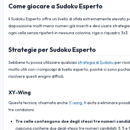
Come giocare a Sudoku Esperto
Il Sudoku Esperto offre un livello di sfida estremamente elevato p
disposizione molti meno numeri già inseriti e devi usare strategie d
ogni cella senza ripeterli in nessuna colonna, riga o riquadro 3x3.
Strategie per Sudoku Esperto
Sebbene tu possa utilizzare qualsiasi
strategia di Sudoku
per riso
molto utili con i rompicapi di livello esperto, poiché ci sono pochi
risolvere questi enigmi difficili.
XY-Wing
Questa tecnica, chiamata anche
Y-wing
, ti aiuta a eliminare poss
tre condizioni:
Tre celle contengono due degli stessi tre numeri candid
ciascuna contiene due degli stessi tre numeri candidati: 3, 5 