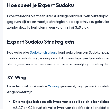
Hoe speel je Expert Sudoku
Expert Sudoku biedt een uiterst uitdagend niveau van puzzeloplos
gegeven cijfers en moet je strategieën op expertniveau gebruiken o
zonder deze te herhalen in een kolom, rij of 3x3 blok.
Expert Sudoku Strategieën
Hoewel je elke
Sudoku-strategie
kunt gebruiken om Sudoku-puzzel
zoals crosshatching, weinig verschil maken bij expertpuzzels omd
strategieën moeten vertrouwen om deze moeilijke puzzels op te 
XY-Wing
Deze techniek, ook wel de
Y-wing
genoemd, helpt je om kandidaten
dingen waar zijn:
Drie vakjes hebben elk twee van dezelfde drie kandid
A2, A7 en C2 bevat elk vakje twee van dezelfde drie kandidat