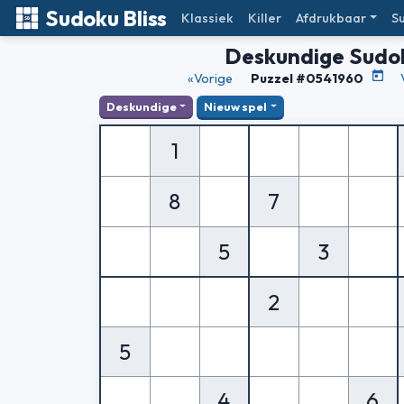
Sudoku Bliss
Klassiek
Killer
Afdrukbaar
S
Deskundige Sudo
«Vorige
Puzzel #0541960
Deskundige
Nieuw spel
1
8
7
5
3
2
5
4
6