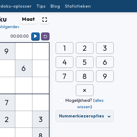
udoku-oplosser
Tips
Blog
Statistieken
ku
Maat
Volgende»
00:00:00
1
2
3
9
4
5
6
6
7
8
9
Mogelijkheid?
(
alles
7
wissen
)
Nummerkiezeropties
2
3
8