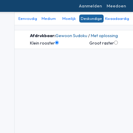
Aanmelden
Meedoen
Eenvoudig
Medium
Moeilijk
Deskundige
Kwaadaardig
Afdrukbaar:
Gewoon Sudoku
/
Met oplossing
Klein rooster
Groot raster