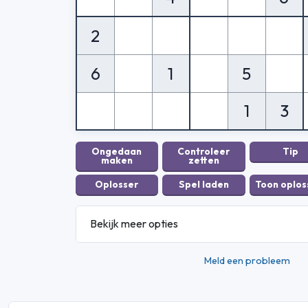
2
6
1
5
1
3
Bekijk meer opties
Meld een probleem