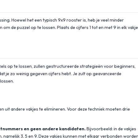
sing. Hoewel het een typisch 9x9 rooster is, heb je veel minder
m de puzzel op te lossen. Plaats de cijfers 1 tot en met 9 in elk vakje
s op te lossen, zullen gestructureerde strategieën voor beginners,
at je zo weinig gegeven cijfers hebt. Je zult op geavanceerde
lossen.
 uit andere vakjes te elimineren. Voor deze techniek moeten drie
aatnummers en geen andere kandidaten.
Bijvoorbeeld: in de vakjes
en, namelijk 3, 5 en 9. Deze vakjes kunnen met elkaar verbonden worde