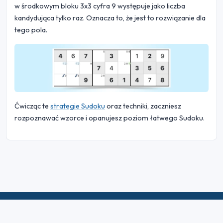
w środkowym bloku 3x3 cyfra 9 występuje jako liczba
kandydująca tylko raz. Oznacza to, że jest to rozwiązanie dla
tego pola.
Ćwicząc te
strategie Sudoku
oraz techniki, zaczniesz
rozpoznawać wzorce i opanujesz poziom łatwego Sudoku.
© 2026 Sudoku Bliss. Wszelkie prawa zastrzeżone.
O nas
|
Prywatność
|
Warunki użytkowania
|
Polityka plików
cookie
|
Mapa witryny
|
Facebook
|
Skontaktuj się z nami