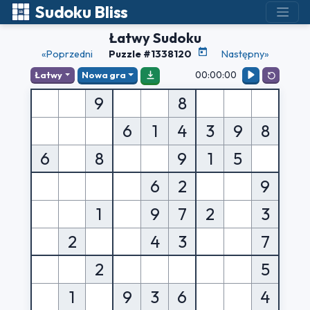
Sudoku Bliss
Łatwy Sudoku
«Poprzedni
Puzzle #1338120
Następny»
00:00:00
Łatwy
Nowa gra
9
8
6
1
4
3
9
8
6
8
9
1
5
6
2
9
1
9
7
2
3
2
4
3
7
2
5
1
9
3
6
4