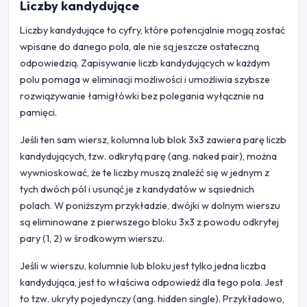
Liczby kandydujące
Liczby kandydujące to cyfry, które potencjalnie mogą zostać
wpisane do danego pola, ale nie są jeszcze ostateczną
odpowiedzią. Zapisywanie liczb kandydujących w każdym
polu pomaga w eliminacji możliwości i umożliwia szybsze
rozwiązywanie łamigłówki bez polegania wyłącznie na
pamięci.
Jeśli ten sam wiersz, kolumna lub blok 3x3 zawiera parę liczb
kandydujących, tzw. odkrytą parę (ang. naked pair), można
wywnioskować, że te liczby muszą znaleźć się w jednym z
tych dwóch pól i usunąć je z kandydatów w sąsiednich
polach. W poniższym przykładzie, dwójki w dolnym wierszu
są eliminowane z pierwszego bloku 3x3 z powodu odkrytej
pary (1, 2) w środkowym wierszu.
Jeśli w wierszu, kolumnie lub bloku jest tylko jedna liczba
kandydująca, jest to właściwa odpowiedź dla tego pola. Jest
to tzw. ukryty pojedynczy (ang. hidden single). Przykładowo,