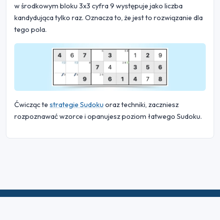
w środkowym bloku 3x3 cyfra 9 występuje jako liczba
kandydująca tylko raz. Oznacza to, że jest to rozwiązanie dla
tego pola.
Ćwicząc te
strategie Sudoku
oraz techniki, zaczniesz
rozpoznawać wzorce i opanujesz poziom łatwego Sudoku.
© 2026 Sudoku Bliss. Wszelkie prawa zastrzeżone.
O nas
|
Prywatność
|
Warunki użytkowania
|
Polityka plików
cookie
|
Mapa witryny
|
Facebook
|
Skontaktuj się z nami