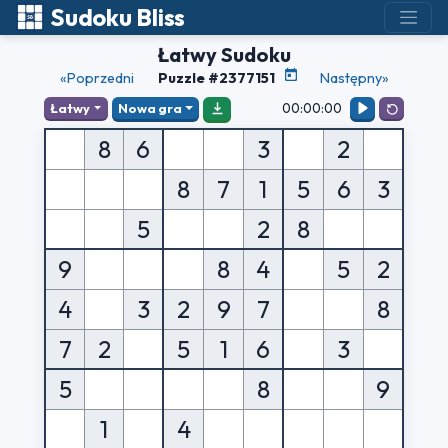
Sudoku Bliss
Łatwy Sudoku
«Poprzedni
Puzzle #2377151
Następny»
00:00:00
Łatwy
Nowa gra
8
6
3
2
8
7
1
5
6
3
5
2
8
9
8
4
5
2
4
3
2
9
7
8
7
2
5
1
6
3
5
8
9
1
4