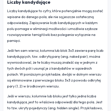
Liczby kandydujące
Liczby kandydujące to cyfry, które potencjalnie mogą zostać
wpisane do danego pola, ale nie są jeszcze ostateczną
odpowiedzią. Zapisywanie liczb kandydujących w każdym
polu pomaga w eliminacji możliwości i umożliwia szybsze
rozwiązywanie łamigłówki bez polegania wyłącznie na
pamięci.
Jeśli ten sam wiersz, kolumna lub blok 3x3 zawiera parę liczb
kandydujących, tzw. odkrytą parę (ang. naked pair), można
wywnioskować, że te liczby muszą znaleźć się w jednym z
tych dwóch pól i usunąć je z kandydatów w sąsiednich
polach. W poniższym przykładzie, dwójki w dolnym wierszu
są eliminowane z pierwszego bloku 3x3 z powodu odkrytej
pary (1, 2) w środkowym wierszu.
Jeśli w wierszu, kolumnie lub bloku jest tylko jedna liczba
kandydująca, jest to właściwa odpowiedź dla tego pola. Jest
to tzw. ukryty pojedynczy (ang. hidden single). Przykładowo,