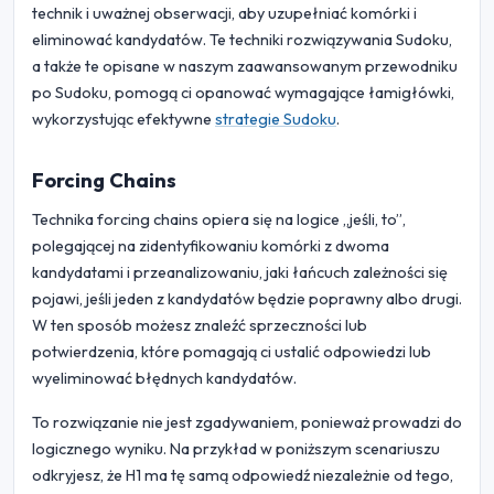
technik i uważnej obserwacji, aby uzupełniać komórki i
eliminować kandydatów. Te techniki rozwiązywania Sudoku,
a także te opisane w naszym zaawansowanym przewodniku
po Sudoku, pomogą ci opanować wymagające łamigłówki,
wykorzystując efektywne
strategie Sudoku
.
Forcing Chains
Technika forcing chains opiera się na logice „jeśli, to”,
polegającej na zidentyfikowaniu komórki z dwoma
kandydatami i przeanalizowaniu, jaki łańcuch zależności się
pojawi, jeśli jeden z kandydatów będzie poprawny albo drugi.
W ten sposób możesz znaleźć sprzeczności lub
potwierdzenia, które pomagają ci ustalić odpowiedzi lub
wyeliminować błędnych kandydatów.
To rozwiązanie nie jest zgadywaniem, ponieważ prowadzi do
logicznego wyniku. Na przykład w poniższym scenariuszu
odkryjesz, że H1 ma tę samą odpowiedź niezależnie od tego,