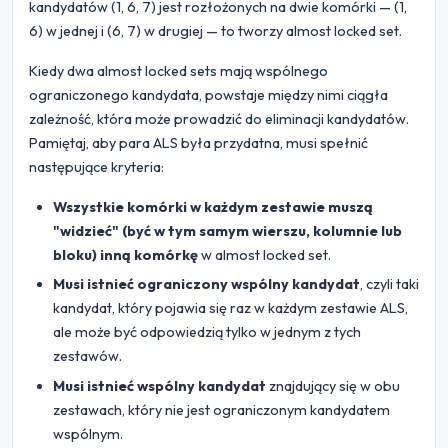
kandydatów (1, 6, 7) jest rozłożonych na dwie komórki — (1,
6) w jednej i (6, 7) w drugiej — to tworzy almost locked set.
Kiedy dwa almost locked sets mają wspólnego
ograniczonego kandydata, powstaje między nimi ciągła
zależność, która może prowadzić do eliminacji kandydatów.
Pamiętaj, aby para ALS była przydatna, musi spełnić
następujące kryteria:
Wszystkie komórki w każdym zestawie muszą
"widzieć" (być w tym samym wierszu, kolumnie lub
bloku) inną komórkę
w almost locked set.
Musi istnieć ograniczony wspólny kandydat
, czyli taki
kandydat, który pojawia się raz w każdym zestawie ALS,
ale może być odpowiedzią tylko w jednym z tych
zestawów.
Musi istnieć wspólny kandydat
znajdujący się w obu
zestawach, który nie jest ograniczonym kandydatem
wspólnym.