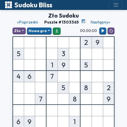
Sudoku Bliss
Zło Sudoku
«Poprzedni
Puzzle #1303365
Następny»
00:00:00
Zło
Nowa gra
2
9
5
3
1
9
5
4
6
7
5
8
2
7
8
9
6
9
1