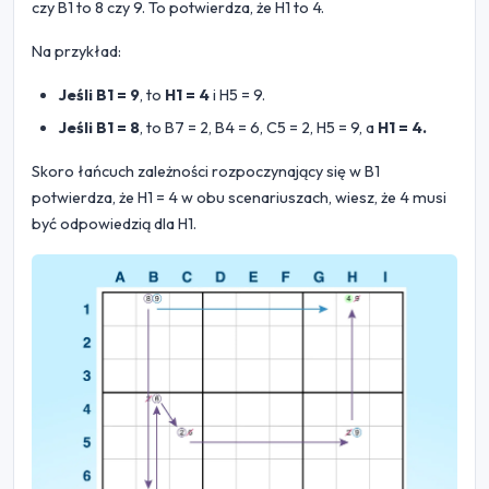
czy B1 to 8 czy 9. To potwierdza, że H1 to 4.
Na przykład:
Jeśli B1 = 9
, to
H1 = 4
i H5 = 9.
Jeśli B1 = 8
, to B7 = 2, B4 = 6, C5 = 2, H5 = 9, a
H1 = 4.
Skoro łańcuch zależności rozpoczynający się w B1
potwierdza, że H1 = 4 w obu scenariuszach, wiesz, że 4 musi
być odpowiedzią dla H1.