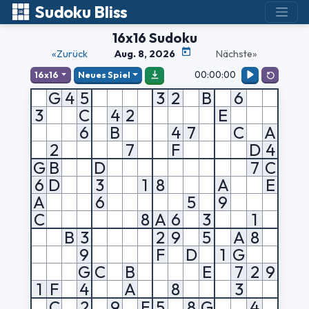
Sudoku Bliss
16x16 Sudoku
«Zurück
Aug. 8, 2026
Nächste»
00:00:00
16x16
Neues Spiel
G
4
5
3
2
B
6
3
C
4
2
E
6
B
4
7
C
A
2
7
F
D
4
G
B
D
7
C
6
D
3
1
8
A
E
A
6
5
9
C
8
A
6
3
1
B
3
2
9
5
A
8
9
F
D
1
G
G
C
B
E
7
2
9
1
F
4
A
8
3
C
2
9
F
5
8
G
4