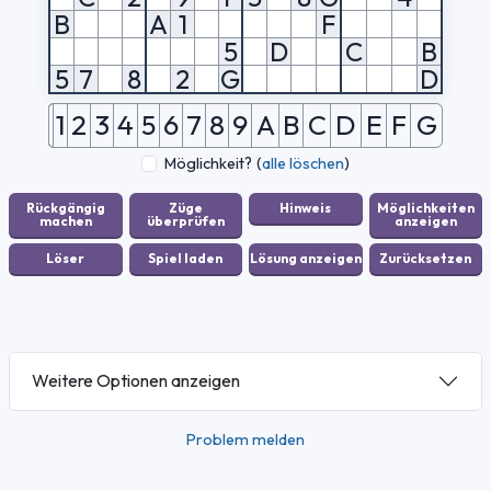
B
A
1
F
5
D
C
B
5
7
8
2
G
D
1
2
3
4
5
6
7
8
9
A
B
C
D
E
F
G
Möglichkeit?
(
alle löschen
)
Weitere Optionen anzeigen
Problem melden