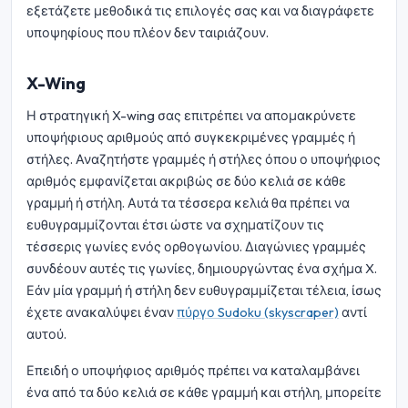
εξετάζετε μεθοδικά τις επιλογές σας και να διαγράφετε
υποψηφίους που πλέον δεν ταιριάζουν.
X-Wing
Η στρατηγική X-wing σας επιτρέπει να απομακρύνετε
υποψήφιους αριθμούς από συγκεκριμένες γραμμές ή
στήλες. Αναζητήστε γραμμές ή στήλες όπου ο υποψήφιος
αριθμός εμφανίζεται ακριβώς σε δύο κελιά σε κάθε
γραμμή ή στήλη. Αυτά τα τέσσερα κελιά θα πρέπει να
ευθυγραμμίζονται έτσι ώστε να σχηματίζουν τις
τέσσερις γωνίες ενός ορθογωνίου. Διαγώνιες γραμμές
συνδέουν αυτές τις γωνίες, δημιουργώντας ένα σχήμα X.
Εάν μία γραμμή ή στήλη δεν ευθυγραμμίζεται τέλεια, ίσως
έχετε ανακαλύψει έναν
πύργο Sudoku (skyscraper)
αντί
αυτού.
Επειδή ο υποψήφιος αριθμός πρέπει να καταλαμβάνει
ένα από τα δύο κελιά σε κάθε γραμμή και στήλη, μπορείτε