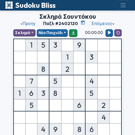
Sudoku Bliss
Σκληρά Σουντόκου
«Προηγ
Παζλ #2402120
Επόμενος»
00:00:00
Σκληρά
Νέο Παιχνίδι
1
5
3
9
1
3
8
2
7
5
4
1
6
3
8
5
5
6
2
4
4
9
8
6