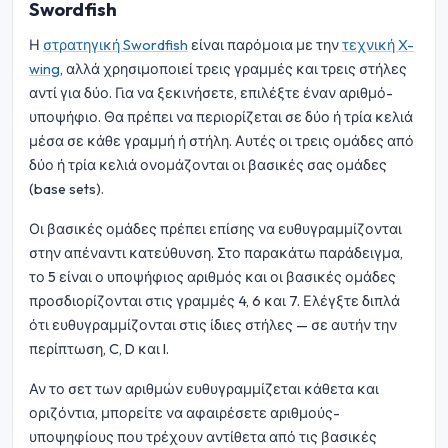
Swordfish
Η
στρατηγική Swordfish
είναι παρόμοια με την
τεχνική X-
wing
, αλλά χρησιμοποιεί τρεις γραμμές και τρεις στήλες
αντί για δύο. Για να ξεκινήσετε, επιλέξτε έναν αριθμό-
υποψήφιο. Θα πρέπει να περιορίζεται σε δύο ή τρία κελιά
μέσα σε κάθε γραμμή ή στήλη. Αυτές οι τρεις ομάδες από
δύο ή τρία κελιά ονομάζονται οι βασικές σας ομάδες
(base sets).
Οι βασικές ομάδες πρέπει επίσης να ευθυγραμμίζονται
στην απέναντι κατεύθυνση. Στο παρακάτω παράδειγμα,
το 5 είναι ο υποψήφιος αριθμός και οι βασικές ομάδες
προσδιορίζονται στις γραμμές 4, 6 και 7. Ελέγξτε διπλά
ότι ευθυγραμμίζονται στις ίδιες στήλες — σε αυτήν την
περίπτωση, C, D και I.
Αν το σετ των αριθμών ευθυγραμμίζεται κάθετα και
οριζόντια, μπορείτε να αφαιρέσετε αριθμούς-
υποψηφίους που τρέχουν αντίθετα από τις βασικές