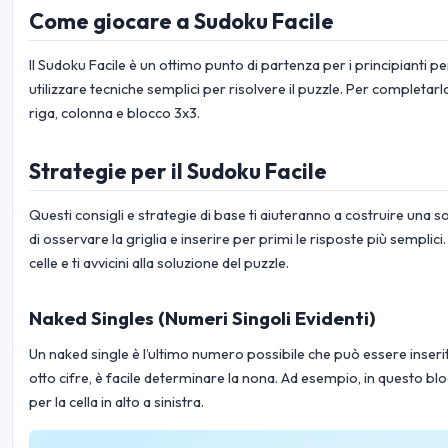
Come giocare a Sudoku Facile
Il Sudoku Facile è un ottimo punto di partenza per i principianti p
utilizzare tecniche semplici per risolvere il puzzle. Per completarlo
riga, colonna e blocco 3x3.
Strategie per il Sudoku Facile
Questi consigli e strategie di base ti aiuteranno a costruire una s
di osservare la griglia e inserire per primi le risposte più semplici
celle e ti avvicini alla soluzione del puzzle.
Naked Singles (Numeri Singoli Evidenti)
Un naked single è l’ultimo numero possibile che può essere inseri
otto cifre, è facile determinare la nona. Ad esempio, in questo blo
per la cella in alto a sinistra.