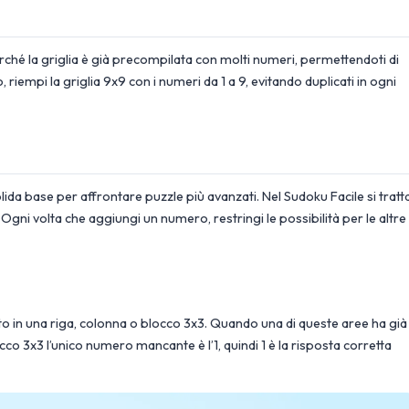
erché la griglia è già precompilata con molti numeri, permettendoti di
, riempi la griglia 9x9 con i numeri da 1 a 9, evitando duplicati in ogni
olida base per affrontare puzzle più avanzati. Nel Sudoku Facile si tratt
. Ogni volta che aggiungi un numero, restringi le possibilità per le altre
to in una riga, colonna o blocco 3x3. Quando una di queste aree ha già
cco 3x3 l’unico numero mancante è l’1, quindi 1 è la risposta corretta