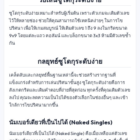
ซูโดกุระดับง่ายเหมาะสำหรับผู้เริ่มต้น เพราะตัวเกมจะเติมตัวเลข
ไว้ให้หลายช่อง ช่วยให้คุณสามารถใช้เทคนิคง่ายๆ ในการไข
ปริศนา เพื่อให้เกมสมบูรณ์ ให้เติมตัวเลข 1 ถึง 9 ลงในกริดขนาด
9x9 โดยแต่ละแถว คอลัมน์ และบล็อกขนาด 3x3 ห้ามมีตัวเลขซ้ำ
กัน
กลยุทธ์ซูโดกุระดับง่าย
เคล็ดลับและกลยุทธ์พื้นฐานเหล่านี้จะช่วยสร้างรากฐานที่
แข็งแกร่งสำหรับการเล่นปริศนาขั้นสูง ซูโดกุระดับง่ายคือการ
สังเกตกริดและเติมคำตอบที่ง่ายที่สุดก่อน ทุกครั้งที่คุณเติมตัวเลข
ลงไป คุณจะลดความเป็นไปได้ของตัวเลือกในช่องอื่นๆ และเข้า
ใกล้การไขปริศนามากขึ้น
นัมเบอร์เดียวที่เป็นไปได้ (Naked Singles)
นัมเบอร์เดียวที่เป็นไปได้ (Naked Single) คือเมื่อเหลือแค่ตัวเลข