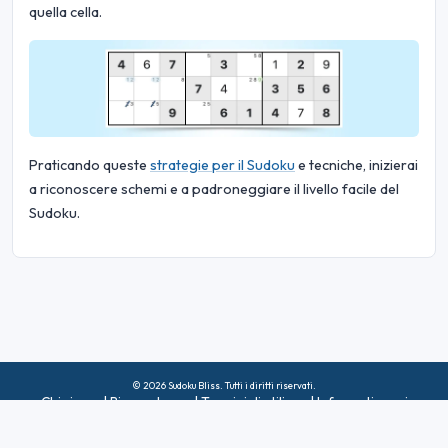
quella cella.
Praticando queste
strategie per il Sudoku
e tecniche, inizierai
a riconoscere schemi e a padroneggiare il livello facile del
Sudoku.
© 2026 Sudoku Bliss. Tutti i diritti riservati.
Chi siamo
|
Riservatezza
|
Termini di utilizzo
|
Informativa sui
cookie
|
Mappa del sito
|
Facebook
|
Contattaci