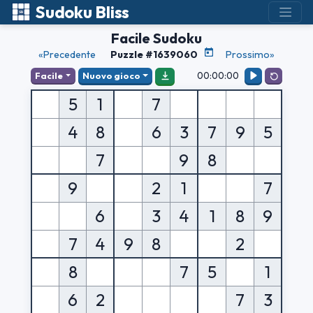
Sudoku Bliss
Facile Sudoku
«Precedente
Puzzle #1639060
Prossimo»
00:00:00
Facile
Nuovo gioco
5
1
7
4
8
6
3
7
9
5
7
9
8
9
2
1
7
6
3
4
1
8
9
7
4
9
8
2
8
7
5
1
6
2
7
3