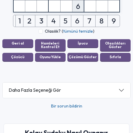
6
1
2
3
4
5
6
7
8
9
Olasılık?
(
tümünü temizle
)
Daha Fazla Seçeneği Gör
Bir sorun bildirin
Kolay Sudoku Nasıl Oynanır