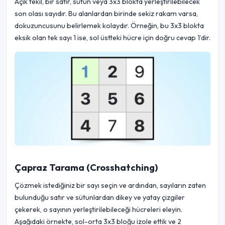
Açık tekil, bir satır, sütun veya 3x3 blokta yerleştirilebilecek
son olası sayıdır. Bu alanlardan birinde sekiz rakam varsa,
dokuzuncusunu belirlemek kolaydır. Örneğin, bu 3x3 blokta
eksik olan tek sayı 1 ise, sol üstteki hücre için doğru cevap 1’dir.
Çapraz Tarama (Crosshatching)
Çözmek istediğiniz bir sayı seçin ve ardından, sayıların zaten
bulunduğu satır ve sütunlardan dikey ve yatay çizgiler
çekerek, o sayının yerleştirilebileceği hücreleri eleyin.
Aşağıdaki örnekte, sol-orta 3x3 bloğu izole ettik ve 2