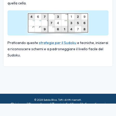
quella cella.
Praticando queste
strategie per il Sudoku
e tecniche, inizierai
a riconoscere schemi e a padroneggiare il livello facile del
Sudoku.
© 2026 Sudoku Bliss. Tutti i diritti riservati.
Chi siamo
|
Riservatezza
|
Termini di utilizzo
|
Informativa sui
cookie
|
Mappa del sito
|
Facebook
|
Contattaci