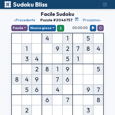
Sudoku Bliss
Facile Sudoku
«Precedente
Puzzle #2046757
Prossimo»
00:00:00
Facile
Nuovo gioco
4
1
5
1
9
2
7
8
4
3
4
5
1
2
8
1
9
5
8
4
9
7
6
5
6
4
9
7
6
7
8
2
3