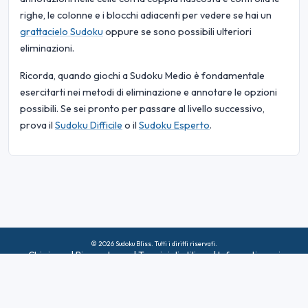
righe, le colonne e i blocchi adiacenti per vedere se hai un
grattacielo Sudoku
oppure se sono possibili ulteriori
eliminazioni.
Ricorda, quando giochi a Sudoku Medio è fondamentale
esercitarti nei metodi di eliminazione e annotare le opzioni
possibili. Se sei pronto per passare al livello successivo,
prova il
Sudoku Difficile
o il
Sudoku Esperto
.
© 2026 Sudoku Bliss. Tutti i diritti riservati.
Chi siamo
|
Riservatezza
|
Termini di utilizzo
|
Informativa sui
cookie
|
Mappa del sito
|
Facebook
|
Contattaci
Do Not Sell My Info