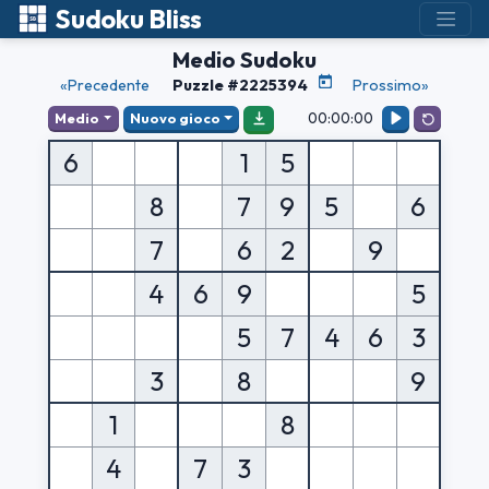
Sudoku Bliss
Medio Sudoku
«Precedente
Puzzle #2225394
Prossimo»
00:00:00
Medio
Nuovo gioco
6
1
5
8
7
9
5
6
7
6
2
9
4
6
9
5
5
7
4
6
3
3
8
9
1
8
4
7
3