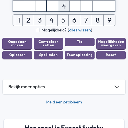
4
1
2
3
4
5
6
7
8
9
Mogelijkheid?
(
alles wissen
)
Bekijk meer opties
Meld een probleem
Hoe speel je Expert Sudoku