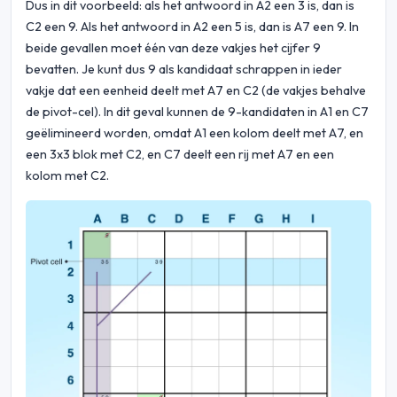
Dus in dit voorbeeld: als het antwoord in A2 een 3 is, dan is
C2 een 9. Als het antwoord in A2 een 5 is, dan is A7 een 9. In
beide gevallen moet één van deze vakjes het cijfer 9
bevatten. Je kunt dus 9 als kandidaat schrappen in ieder
vakje dat een eenheid deelt met A7 en C2 (de vakjes behalve
de pivot-cel). In dit geval kunnen de 9-kandidaten in A1 en C7
geëlimineerd worden, omdat A1 een kolom deelt met A7, en
een 3x3 blok met C2, en C7 deelt een rij met A7 en een
kolom met C2.