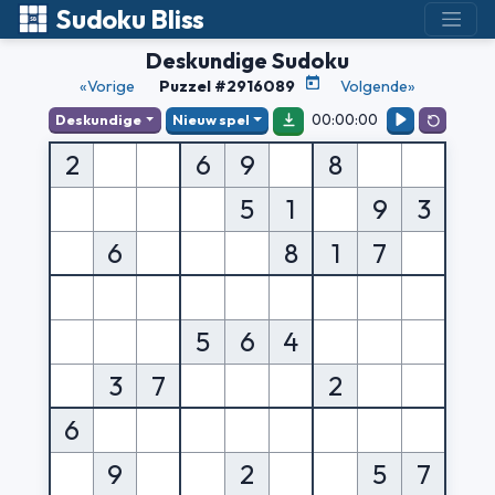
Sudoku Bliss
Deskundige Sudoku
«Vorige
Puzzel #2916089
Volgende»
00:00:00
Deskundige
Nieuw spel
2
6
9
8
5
1
9
3
6
8
1
7
5
6
4
3
7
2
6
9
2
5
7