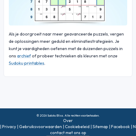
Als je doorgroeit naar meer geavanceerde puzzels, vergen
de oplossingen meer geduld en eliminatiestrategieën. Je
kunt je vaardigheden oefenen met de duizenden puzzels in
ons
archief
of probeer technieken als kleuren met onze
Sudoku printables
.
© 2026 Sudoku Bliss. Alle rechten voorbehouden.
Over
|
Privacy
|
Gebruiksvoorwaarden
|
Cookiebeleid
|
Sitemap
|
Facebook
|
N
contact met ons op