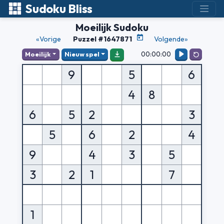
Sudoku Bliss
Moeilijk Sudoku
«Vorige
Puzzel #1647871
Volgende»
00:00:00
Moeilijk
Nieuw spel
9
5
6
4
8
6
5
2
3
5
6
2
4
9
4
3
5
3
2
1
7
1