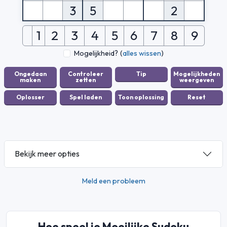
3
5
2
1
2
3
4
5
6
7
8
9
Mogelijkheid?
(
alles wissen
)
Bekijk meer opties
Meld een probleem
Hoe speel je Moeilijke Sudoku