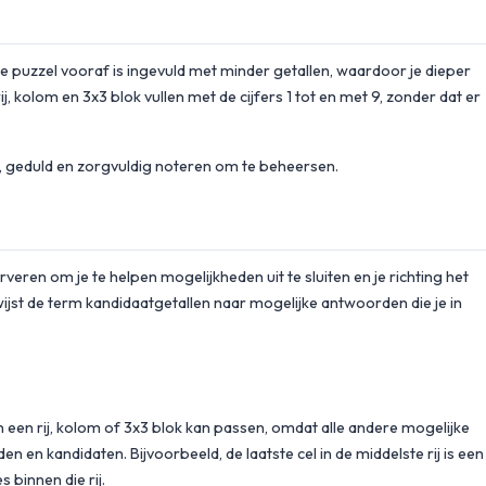
 puzzel vooraf is ingevuld met minder getallen, waardoor je dieper
, kolom en 3x3 blok vullen met de cijfers 1 tot en met 9, zonder dat er
, geduld en zorgvuldig noteren om te beheersen.
ren om je te helpen mogelijkheden uit te sluiten en je richting het
wijst de term kandidaatgetallen naar mogelijke antwoorden die je in
n een rij, kolom of 3x3 blok kan passen, omdat alle andere mogelijke
n en kandidaten. Bijvoorbeeld, de laatste cel in de middelste rij is een
 binnen die rij.