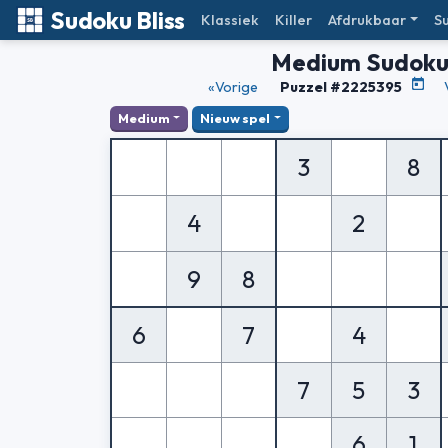
Sudoku Bliss
Klassiek
Killer
Afdrukbaar
S
Medium Sudok
«Vorige
Puzzel #2225395
Medium
Nieuw spel
3
8
4
2
9
8
6
7
4
7
5
3
6
1