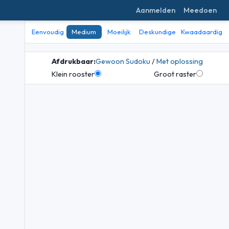
Aanmelden
Meedoen
Eenvoudig
Medium
Moeilijk
Deskundige
Kwaadaardig
Afdrukbaar:
Gewoon Sudoku
/
Met oplossing
Klein rooster
Groot raster