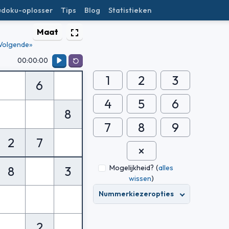
udoku-oplosser
Tips
Blog
Statistieken
u
Maat
Volgende»
00:00:00
1
2
3
6
4
5
6
8
7
8
9
2
7
Mogelijkheid?
(
alles
8
3
wissen
)
Nummerkiezeropties
2