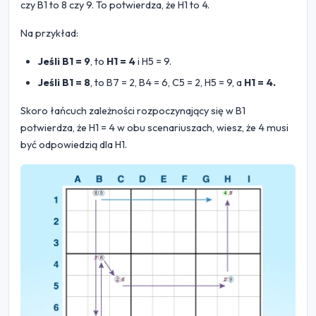
czy B1 to 8 czy 9. To potwierdza, że H1 to 4.
Na przykład:
Jeśli B1 = 9
, to
H1 = 4
i H5 = 9.
Jeśli B1 = 8
, to B7 = 2, B4 = 6, C5 = 2, H5 = 9, a
H1 = 4.
Skoro łańcuch zależności rozpoczynający się w B1
potwierdza, że H1 = 4 w obu scenariuszach, wiesz, że 4 musi
być odpowiedzią dla H1.