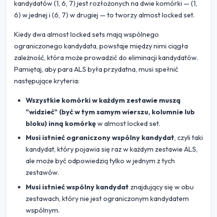
kandydatów (1, 6, 7) jest rozłożonych na dwie komórki — (1,
6) w jednej i (6, 7) w drugiej — to tworzy almost locked set.
Kiedy dwa almost locked sets mają wspólnego
ograniczonego kandydata, powstaje między nimi ciągła
zależność, która może prowadzić do eliminacji kandydatów.
Pamiętaj, aby para ALS była przydatna, musi spełnić
następujące kryteria:
Wszystkie komórki w każdym zestawie muszą
"widzieć" (być w tym samym wierszu, kolumnie lub
bloku) inną komórkę
w almost locked set.
Musi istnieć ograniczony wspólny kandydat
, czyli taki
kandydat, który pojawia się raz w każdym zestawie ALS,
ale może być odpowiedzią tylko w jednym z tych
zestawów.
Musi istnieć wspólny kandydat
znajdujący się w obu
zestawach, który nie jest ograniczonym kandydatem
wspólnym.