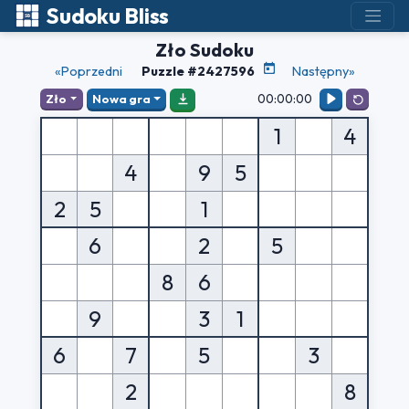
Sudoku Bliss
Zło Sudoku
«Poprzedni
Puzzle #2427596
Następny»
00:00:00
Zło
Nowa gra
1
4
4
9
5
2
5
1
6
2
5
8
6
9
3
1
6
7
5
3
2
8