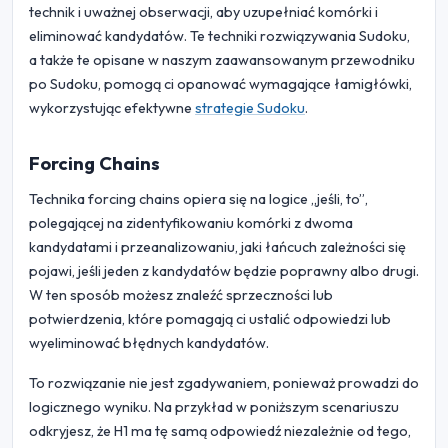
technik i uważnej obserwacji, aby uzupełniać komórki i
eliminować kandydatów. Te techniki rozwiązywania Sudoku,
a także te opisane w naszym zaawansowanym przewodniku
po Sudoku, pomogą ci opanować wymagające łamigłówki,
wykorzystując efektywne
strategie Sudoku
.
Forcing Chains
Technika forcing chains opiera się na logice „jeśli, to”,
polegającej na zidentyfikowaniu komórki z dwoma
kandydatami i przeanalizowaniu, jaki łańcuch zależności się
pojawi, jeśli jeden z kandydatów będzie poprawny albo drugi.
W ten sposób możesz znaleźć sprzeczności lub
potwierdzenia, które pomagają ci ustalić odpowiedzi lub
wyeliminować błędnych kandydatów.
To rozwiązanie nie jest zgadywaniem, ponieważ prowadzi do
logicznego wyniku. Na przykład w poniższym scenariuszu
odkryjesz, że H1 ma tę samą odpowiedź niezależnie od tego,