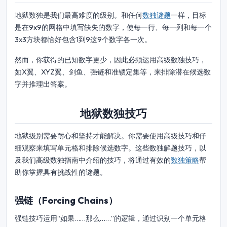
地狱数独是我们最高难度的级别。和任何
数独谜题
一样，目标
是在9x9的网格中填写缺失的数字，使每一行、每一列和每一个
3x3方块都恰好包含1到9这9个数字各一次。
然而，你获得的已知数字更少，因此必须运用高级数独技巧，
如X翼、XYZ翼、剑鱼、强链和准锁定集等，来排除潜在候选数
字并推理出答案。
地狱数独技巧
地狱级别需要耐心和坚持才能解决。你需要使用高级技巧和仔
细观察来填写单元格和排除候选数字。这些数独解题技巧，以
及我们高级数独指南中介绍的技巧，将通过有效的
数独策略
帮
助你掌握具有挑战性的谜题。
强链（Forcing Chains）
强链技巧运用“如果……那么……”的逻辑，通过识别一个单元格