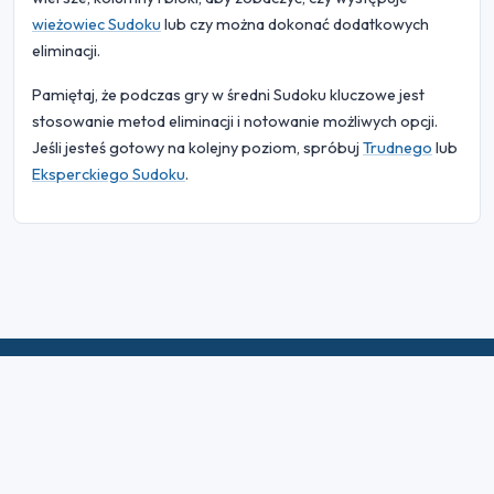
wieżowiec Sudoku
lub czy można dokonać dodatkowych
eliminacji.
Pamiętaj, że podczas gry w średni Sudoku kluczowe jest
stosowanie metod eliminacji i notowanie możliwych opcji.
Jeśli jesteś gotowy na kolejny poziom, spróbuj
Trudnego
lub
Eksperckiego Sudoku
.
© 2026 Sudoku Bliss. Wszelkie prawa zastrzeżone.
O nas
|
Prywatność
|
Warunki użytkowania
|
Polityka plików
cookie
|
Mapa witryny
|
Facebook
|
Skontaktuj się z nami
Do Not Sell My Info
Polski