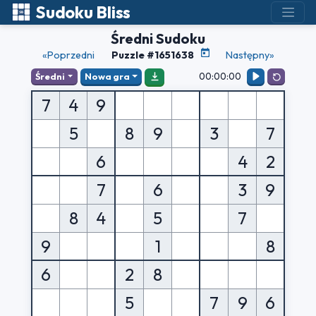
Sudoku Bliss
Średni Sudoku
«Poprzedni
Puzzle #1651638
Następny»
00:00:00
Średni
Nowa gra
7
4
9
5
8
9
3
7
6
4
2
7
6
3
9
8
4
5
7
9
1
8
6
2
8
5
7
9
6