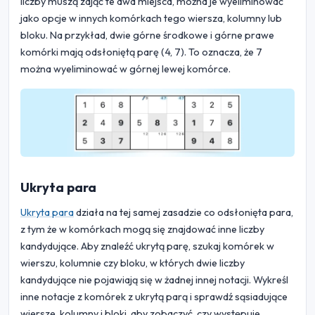
liczby muszą zająć te dwa miejsca, można je wyeliminować
jako opcje w innych komórkach tego wiersza, kolumny lub
bloku. Na przykład, dwie górne środkowe i górne prawe
komórki mają odsłoniętą parę (4, 7). To oznacza, że 7
można wyeliminować w górnej lewej komórce.
Ukryta para
Ukryta para
działa na tej samej zasadzie co odsłonięta para,
z tym że w komórkach mogą się znajdować inne liczby
kandydujące. Aby znaleźć ukrytą parę, szukaj komórek w
wierszu, kolumnie czy bloku, w których dwie liczby
kandydujące nie pojawiają się w żadnej innej notacji. Wykreśl
inne notacje z komórek z ukrytą parą i sprawdź sąsiadujące
wiersze, kolumny i bloki, aby zobaczyć, czy występuje