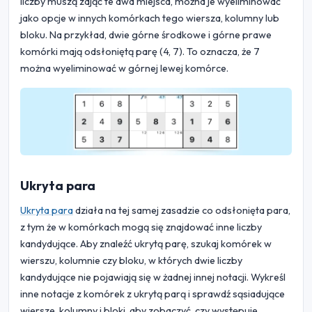
liczby muszą zająć te dwa miejsca, można je wyeliminować
jako opcje w innych komórkach tego wiersza, kolumny lub
bloku. Na przykład, dwie górne środkowe i górne prawe
komórki mają odsłoniętą parę (4, 7). To oznacza, że 7
można wyeliminować w górnej lewej komórce.
Ukryta para
Ukryta para
działa na tej samej zasadzie co odsłonięta para,
z tym że w komórkach mogą się znajdować inne liczby
kandydujące. Aby znaleźć ukrytą parę, szukaj komórek w
wierszu, kolumnie czy bloku, w których dwie liczby
kandydujące nie pojawiają się w żadnej innej notacji. Wykreśl
inne notacje z komórek z ukrytą parą i sprawdź sąsiadujące
wiersze, kolumny i bloki, aby zobaczyć, czy występuje