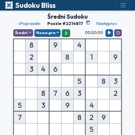
Sudoku Bliss
Średni Sudoku
«Poprzedni
Puzzle #2214817
Następny»
00:00:00
Średni
Nowa gra
8
9
4
2
8
1
9
3
4
6
5
8
3
8
7
6
3
2
5
3
9
4
7
8
2
9
5