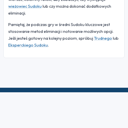
wieżowiec Sudoku
lub czy można dokonać dodatkowych
eliminacji.
Pamiętaj, że podczas gry w średni Sudoku kluczowe jest
stosowanie metod eliminacji i notowanie możliwych opcji.
Jeśli jesteś gotowy na kolejny poziom, spróbuj
Trudnego
lub
Eksperckiego Sudoku
.
© 2026 Sudoku Bliss. Wszelkie prawa zastrzeżone.
O nas
|
Prywatność
|
Warunki użytkowania
|
Polityka plików
cookie
|
Mapa witryny
|
Facebook
|
Skontaktuj się z nami
Do Not Sell My Info
Polski