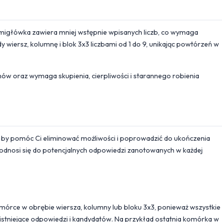
migłówka zawiera mniej wstępnie wpisanych liczb, co wymaga
 wiersz, kolumnę i blok 3x3 liczbami od 1 do 9, unikając powtórzeń w
w oraz wymaga skupienia, cierpliwości i starannego robienia
ji, by pomóc Ci eliminować możliwości i poprowadzić do ukończenia
 odnosi się do potencjalnych odpowiedzi zanotowanych w każdej
 komórce w obrębie wiersza, kolumny lub bloku 3x3, ponieważ wszystkie
 istniejące odpowiedzi i kandydatów. Na przykład ostatnia komórka w