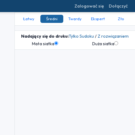
Zalogować się
Dołączyć
Łatwy
Średni
Twardy
Ekspert
Zło
Nadający się do druku:
Tylko Sudoku
/
Z rozwiązaniem
Mała siatka
Duża siatka