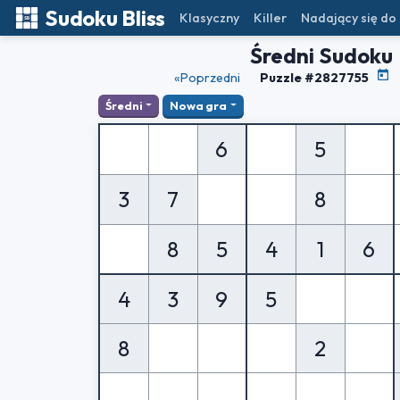
Sudoku Bliss
Klasyczny
Killer
Nadający się do
Średni Sudoku
«Poprzedni
Puzzle #2827755
Średni
Nowa gra
6
5
3
7
8
8
5
4
1
6
4
3
9
5
8
2