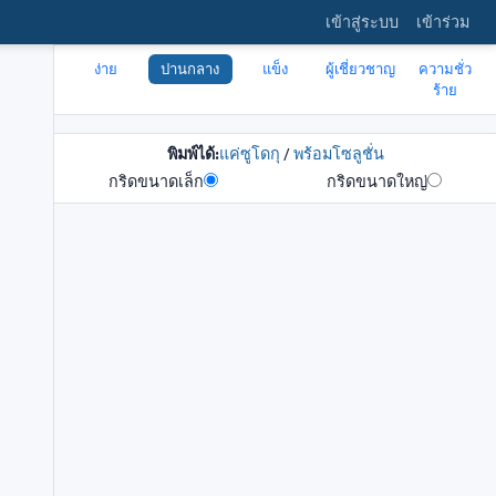
เข้าสู่ระบบ
เข้าร่วม
ง่าย
ปานกลาง
แข็ง
ผู้เชี่ยวชาญ
ความชั่ว
ร้าย
พิมพ์ได้:
แค่ซูโดกุ
/
พร้อมโซลูชั่น
กริดขนาดเล็ก
กริดขนาดใหญ่