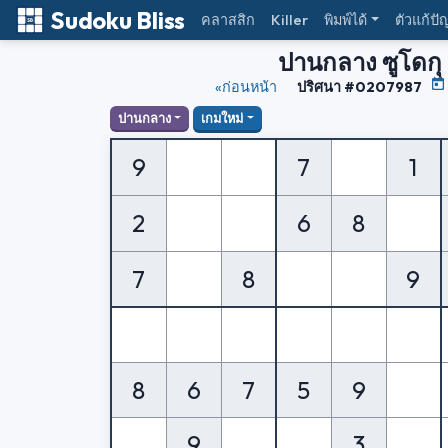
Sudoku Bliss
คลาสสิก
Killer
พิมพ์ได้
ตัวแก้ปั
ปานกลาง ซูโดกุ
«ก่อนหน้า
ปริศนา #0207987
ปานกลาง
เกมใหม่
9
7
1
2
6
8
7
8
9
8
6
7
5
9
9
3