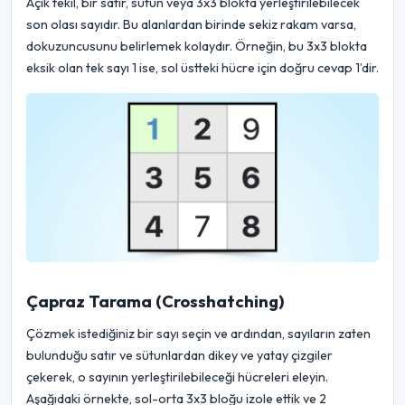
Açık tekil, bir satır, sütun veya 3x3 blokta yerleştirilebilecek
son olası sayıdır. Bu alanlardan birinde sekiz rakam varsa,
dokuzuncusunu belirlemek kolaydır. Örneğin, bu 3x3 blokta
eksik olan tek sayı 1 ise, sol üstteki hücre için doğru cevap 1’dir.
Çapraz Tarama (Crosshatching)
Çözmek istediğiniz bir sayı seçin ve ardından, sayıların zaten
bulunduğu satır ve sütunlardan dikey ve yatay çizgiler
çekerek, o sayının yerleştirilebileceği hücreleri eleyin.
Aşağıdaki örnekte, sol-orta 3x3 bloğu izole ettik ve 2