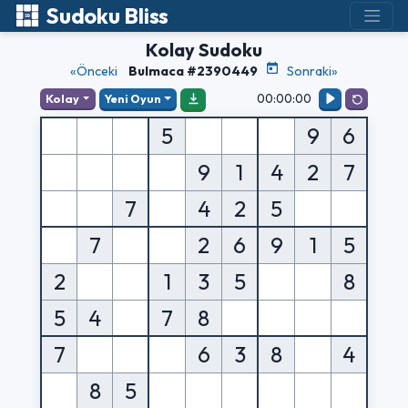
Sudoku Bliss
Kolay Sudoku
«Önceki
Bulmaca #2390449
Sonraki»
00:00:00
Kolay
Yeni Oyun
5
9
6
9
1
4
2
7
7
4
2
5
7
2
6
9
1
5
2
1
3
5
8
5
4
7
8
7
6
3
8
4
8
5