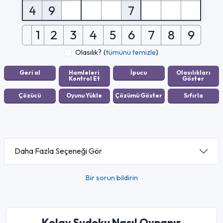
4
9
7
1
2
3
4
5
6
7
8
9
Olasılık?
(
tümünü temizle
)
Daha Fazla Seçeneği Gör
Bir sorun bildirin
Kolay Sudoku Nasıl Oynanır