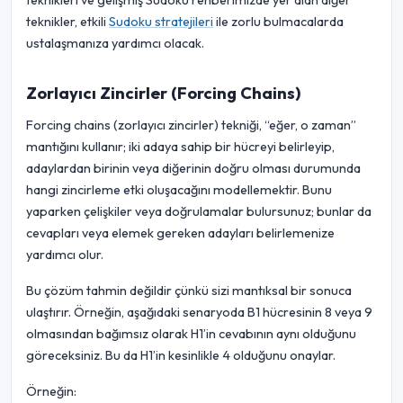
teknikleri ve gelişmiş Sudoku rehberimizde yer alan diğer
teknikler, etkili
Sudoku stratejileri
ile zorlu bulmacalarda
ustalaşmanıza yardımcı olacak.
Zorlayıcı Zincirler (Forcing Chains)
Forcing chains (zorlayıcı zincirler) tekniği, “eğer, o zaman”
mantığını kullanır; iki adaya sahip bir hücreyi belirleyip,
adaylardan birinin veya diğerinin doğru olması durumunda
hangi zincirleme etki oluşacağını modellemektir. Bunu
yaparken çelişkiler veya doğrulamalar bulursunuz; bunlar da
cevapları veya elemek gereken adayları belirlemenize
yardımcı olur.
Bu çözüm tahmin değildir çünkü sizi mantıksal bir sonuca
ulaştırır. Örneğin, aşağıdaki senaryoda B1 hücresinin 8 veya 9
olmasından bağımsız olarak H1’in cevabının aynı olduğunu
göreceksiniz. Bu da H1’in kesinlikle 4 olduğunu onaylar.
Örneğin: