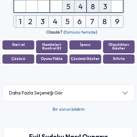
5
4
8
3
1
2
3
4
5
6
7
8
9
Olasılık?
(
tümünü temizle
)
Daha Fazla Seçeneği Gör
Bir sorun bildirin
Evil Sudoku Nasıl Oynanır