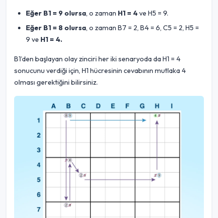
Eğer B1 = 9 olursa
, o zaman
H1 = 4
ve H5 = 9.
Eğer B1 = 8 olursa
, o zaman B7 = 2, B4 = 6, C5 = 2, H5 =
9 ve
H1 = 4.
B1’den başlayan olay zinciri her iki senaryoda da H1 = 4
sonucunu verdiği için, H1 hücresinin cevabının mutlaka 4
olması gerektiğini bilirsiniz.