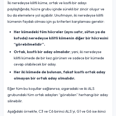
İki neredeyse kilitli küme, ortak ve kısıtlı bir adayı
paylaştığında, hücre grubu içinde sürekli bir zincir oluşur ve
bu da elemelere yol açabilir. Unutmayın, iki neredeyse kilitli
kümenin faydalı olması için şu kriterleri karşılaması gerekir:
Her kümedeki tüm hücreler (aynı satır, sütun ya da
kutuda) neredeyse kilitli kümenin diğer bir hücresini
“görebilmelidir”.
Ortak, kısıtlı bir aday olmalıdır
; yani, iki neredeyse
kilitli kümede de bir kez görünen ve sadece bir kümede
cevap olabilecek bir aday.
Her iki kümede de bulunan, fakat kısıtlı ortak aday
olmayan bir ortak aday olmalıdır.
Eğer tüm bu koşullar sağlanırsa, ızgaradaki ve iki ALS
grubundaki tüm ortak adayları “görebilen” herhangi bir aday
silinebilir.
Aşağıdaki örnekte, C3 ve C6 birinci ALS’yi, G1 ve G6 ise ikinci