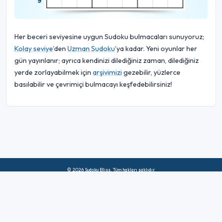
Her beceri seviyesine uygun Sudoku bulmacaları sunuyoruz;
Kolay seviye
’den
Uzman Sudoku
’ya kadar. Yeni oyunlar her
gün yayınlanır; ayrıca kendinizi dilediğiniz zaman, dilediğiniz
yerde zorlayabilmek için
arşivimizi
gezebilir, yüzlerce
basılabilir ve çevrimiçi bulmacayı keşfedebilirsiniz!
© 2026 Sudoku Bliss. Tüm hakları saklıdır.
Hakkımızda
|
Mahremiyet
|
Kullanım Şartları
|
Çerez Politikası
|
Site
haritası
|
Facebook
|
Bize Ulaşın
Do Not Sell My Info
Türkçe