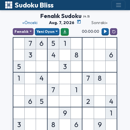
Sudoku Bliss
Fenalık Sudoku
(4.3)
«Önceki
Aug. 7, 2026
Sonraki»
00:00:00
Fenalık
Yeni Oyun
7
6
5
1
3
4
8
6
5
3
1
4
7
8
7
1
6
5
2
4
9
1
3
8
6
9