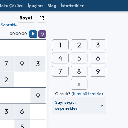
doku Çözücü
İpuçları
Blog
İstatistikler
Boyut
Sonraki»
00:00:00
1
2
3
4
5
6
7
9
3
7
8
9
2
Olasılık?
(
tümünü temizle
)
9
Sayı seçici
seçenekleri
3
6
5