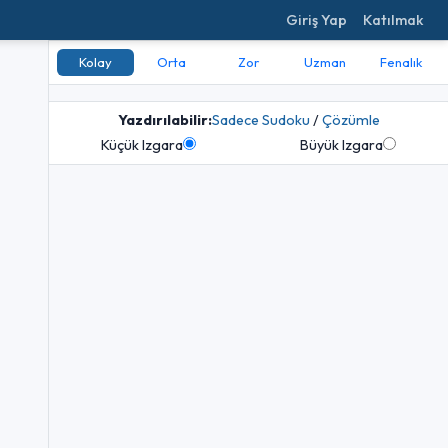
Giriş Yap
Katılmak
Kolay
Orta
Zor
Uzman
Fenalık
Yazdırılabilir:
Sadece Sudoku
/
Çözümle
Küçük Izgara
Büyük Izgara