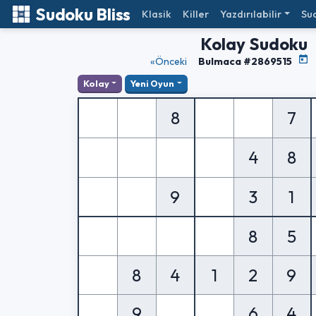
Sudoku Bliss
Klasik
Killer
Yazdırılabilir
Su
Kolay Sudoku
«Önceki
Bulmaca #2869515
Kolay
Yeni Oyun
8
7
4
8
9
3
1
8
5
8
4
1
2
9
9
6
4