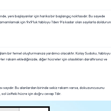
, yeni başlayanlar için harika bir başlangıç noktasıdır. Bu sayede
 tamamlamak için 9x9'luk tabloyu 1'den 9'a kadar olan sayılarla doldurun
 sağlam bir temel oluşturmanıza yardımcı olacaktır. Kolay Sudoku, tabloyu
er rakam eklediğinizde, diğer hücreler için olasılıkları daraltırsınız ve
 olası sayıdır. Bu alanlardan birinde sekiz rakam varsa, dokuzuncusunu
 sol üstteki hücre için doğru cevap 1’dir.