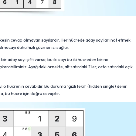
a kesin cevap olmayan sayılardır. Her hücrede aday sayıları not etmek,
macayı daha hızlı çözmenizi sağlar.
bir aday sayı çifti varsa, bu iki sayı bu iki hücreden birine
karabilirsiniz. Aşağıdaki örnekte, alt satırdaki 2’ler, orta satırdaki açık
yı o hücrenin cevabıdır. Bu duruma "gizli tekil" (hidden single) denir.
a, bu hücre için doğru cevaptır.