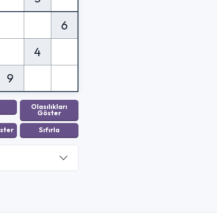
6
4
9