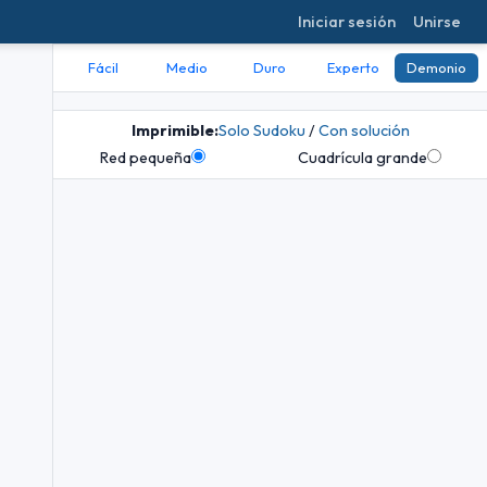
Iniciar sesión
Unirse
Fácil
Medio
Duro
Experto
Demonio
Imprimible:
Solo Sudoku
/
Con solución
Red pequeña
Cuadrícula grande