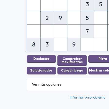
3
5
2
9
5
7
8
3
9
Ver más opciones
Informar un problema