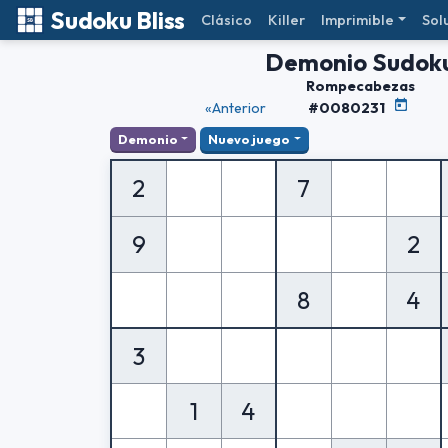
Sudoku Bliss
Clásico
Killer
Imprimible
Sol
Demonio Sudok
Rompecabezas
«Anterior
#0080231
Demonio
Nuevo juego
2
7
9
2
8
4
3
1
4