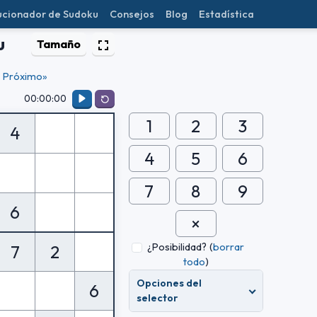
ucionador de Sudoku
Consejos
Blog
Estadística
u
Tamaño
Próximo»
00:00:00
1
2
3
4
4
5
6
7
8
9
6
¿Posibilidad?
(
borrar
7
2
todo
)
Opciones del
6
selector