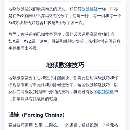
地狱数独是我们最高难度的级别。和任何
数独谜题
一样，目标
是在9x9的网格中填写缺失的数字，使每一行、每一列和每一个
3x3方块都恰好包含1到9这9个数字各一次。
然而，你获得的已知数字更少，因此必须运用高级数独技巧，
如X翼、XYZ翼、剑鱼、强链和准锁定集等，来排除潜在候选数
字并推理出答案。
地狱数独技巧
地狱级别需要耐心和坚持才能解决。你需要使用高级技巧和仔
细观察来填写单元格和排除候选数字。这些数独解题技巧，以
及我们高级数独指南中介绍的技巧，将通过有效的
数独策略
帮
助你掌握具有挑战性的谜题。
强链（Forcing Chains）
强链技巧运用“如果……那么……”的逻辑，通过识别一个单元格